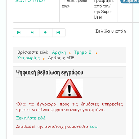
ΔΕΛΤΙΟ ΤΥΠΟΥ
Γράφτηκε
11 Δεκεμβρίου
Εμφανίσ
από τον/
2024
την Super
User
Σελίδα 8 από 9
Βρίσκεστε εδώ:
Αρχική
Τμήμα Β'
Υπερωρίες
Δράσεις ΔΠΕ
Ψηφιακή βεβαίωση εγγράφου
'Ολα τα έγγραφα προς τις δημόσιες υπηρεσίες
πρέπει να είναι ψηφιακά υπογεγραμμένα.
Ξεκινήστε εδώ
.
Διαβάστε την αντίστοιχη νομοθεσία
εδώ
.