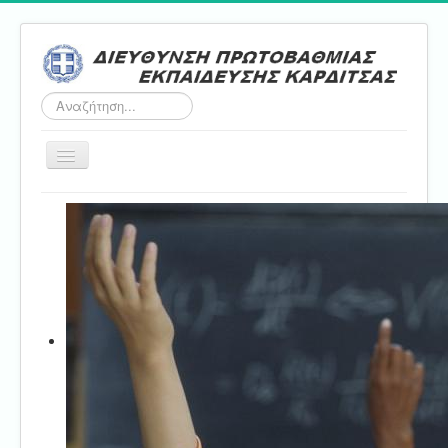
Αναζήτηση...
Εναλλαγή
πλοήγησης
Αρχική
ΔΠΕ
Τμήμα Α'
Τμήμα Β'
Τμήμα Γ'
Τμήμα Δ'
Τμήμα E'
Επικοινωνία