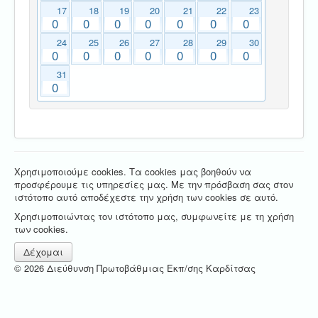
17
18
19
20
21
22
23
0
0
0
0
0
0
0
24
25
26
27
28
29
30
0
0
0
0
0
0
0
31
0
Χρησιμοποιούμε cookies. Τα cookies μας βοηθούν να
προσφέρουμε τις υπηρεσίες μας. Με την πρόσβαση σας στον
ιστότοπο αυτό αποδέχεστε την χρήση των cookies σε αυτό.
Χρησιμοποιώντας τον ιστότοπο μας, συμφωνείτε με τη χρήση
των cookies.
Δέχομαι
© 2026 Διεύθυνση Πρωτοβάθμιας Εκπ/σης Καρδίτσας