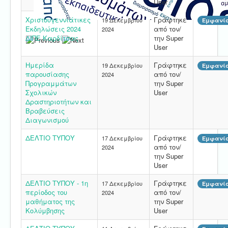
User
Χριστουγεννιάτικες
Γράφτηκε
19 Δεκεμβρίου
Εμφανίσ
Εκδηλώσεις 2024
από τον/
2024
ΔΙΠΕ Καρδίτσας
την Super
User
Ημερίδα
Γράφτηκε
19 Δεκεμβρίου
Εμφανίσ
παρουσίασης
από τον/
2024
Προγραμμάτων
την Super
Σχολικών
User
Δραστηριοτήτων και
Βραβεύσεις
Διαγωνισμού
ΔΕΛΤΙΟ ΤΥΠΟΥ
Γράφτηκε
17 Δεκεμβρίου
Εμφανίσ
από τον/
2024
την Super
User
ΔΕΛΤΙΟ ΤΥΠΟΥ - 1η
Γράφτηκε
17 Δεκεμβρίου
Εμφανίσ
περίοδος του
από τον/
2024
μαθήματος της
την Super
Κολύμβησης
User