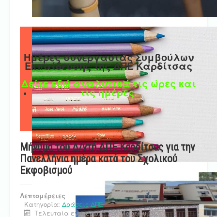
Ημέρες συνεργασίας Συμβούλων
Εκπαίδευσης της ΔΠΕ Καρδίτσας
Δείτε εδώ αναλυτικά τις ώρες και
τις ημέρες.
Μήνυμα του Δ/ντή ΔΠΕ Καρδίτσας για την
Πανελλήνια ημέρα κατά του Σχολικού
Εκφοβισμού
Λεπτομέρειες
Κατηγορία:
Δράσεις ΔΠΕ
Τελευταία ενημέρωση : 06 Μαρτίου 2025