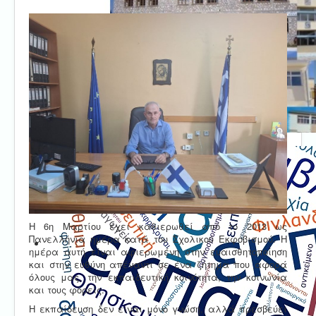
Η 6η Μαρτίου έχει καθιερωθεί από το 2013 ως
Πανελλήνια ημέρα κατά του Σχολικού Εκφοβισμού. Η
ημέρα αυτή είναι αφιερωμένη στην ευαισθητοποίηση
και στην ευθύνη απέναντι σε ένα ζήτημα που αφορά
όλους μας, την εκπαιδευτική κοινότητα, την κοινωνία
και τους φορείς.
Η εκπαίδευση δεν είναι μόνο γνώση, αλλά πρεσβεύει