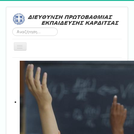
Αναζήτηση...
Εναλλαγή
πλοήγησης
Αρχική
ΔΠΕ
Τμήμα Α'
Τμήμα Β'
Τμήμα Γ'
Τμήμα Δ'
Τμήμα E'
Επικοινωνία