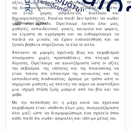
αξίες, όπως ο σεβασμός, η αλληλεγγύη και η αποδοχή
της διαφορετικότητας. Το σχολικό περιβάλλον πρέπει
να είναι χώρος ασφάλειας, διαλόγου και
δημιουργικότητας. Κανένα παιδί δεν πρέπει να νιώθει
φόβο στο σχολείο. Οφείλουμε λοιπόν όλοι μας,
μαθητές, εκπαιδευτικοί, γονείς, κοινωνία και φορείς,
να είμαστε σε εγρήγορση και να ενθαρρύνουμε τα
παιδιά να μιλούν, να έχουν ενσυναίσθηση και να
ζητούν βοήθεια στηρίζοντας το ένα το άλλο.
Απέναντι σε μορφές σχολικής βίας και εκφοβισμού
στεκόμαστε χωρίς προϋποθέσεις στο πλευρό του
θύματος. Οφείλουμε να αγωνιζόμαστε ώστε οι αξίες
του σεβασμού, της ισότητας και της δικαιοσύνης να
είναι πάντα στο επίκεντρο της κοινωνίας και της
εκπαιδευτικής διαδικασίας. Δρούμε με τρόπο ώστε οι
σημερινοί μαθητές ως πολίτες του αύριο να αναπτύξουν
μια ισχυρή στάση ζωής μακριά από την βία και τον
φόβο.
Με την πεποίθηση ότι η μάχη κατά του σχολικού
εκφοβισμού είναι υπόθεση όλων μας, συνεργαζόμαστε
όλοι μαζί ώστε να διαμορφώσουμε ένα σχολείο όπου
κάθε παιδί θα νιώθει ασφαλές και ισότιμο μέλος του.