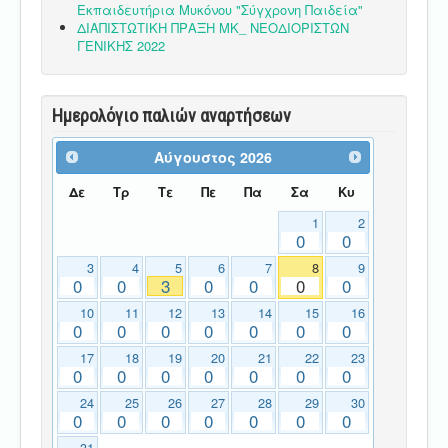
Εκπαιδευτήρια Μυκόνου "Σύγχρονη Παιδεία"
ΔΙΑΠΙΣΤΩΤΙΚΗ ΠΡΑΞΗ ΜΚ_ ΝΕΟΔΙΟΡΙΣΤΩΝ
ΓΕΝΙΚΗΣ 2022
Ημερολόγιο παλιών αναρτήσεων
Αύγουστος
2026
Δε
Τρ
Τε
Πε
Πα
Σα
Κυ
1
2
0
0
3
4
5
6
7
8
9
0
0
3
0
0
0
0
10
11
12
13
14
15
16
0
0
0
0
0
0
0
17
18
19
20
21
22
23
0
0
0
0
0
0
0
24
25
26
27
28
29
30
0
0
0
0
0
0
0
31