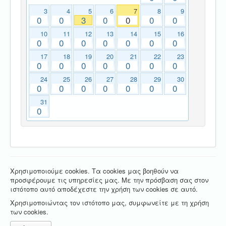
3
4
5
6
7
8
9
0
0
3
0
0
0
0
10
11
12
13
14
15
16
0
0
0
0
0
0
0
17
18
19
20
21
22
23
0
0
0
0
0
0
0
24
25
26
27
28
29
30
0
0
0
0
0
0
0
31
0
Χρησιμοποιούμε cookies. Τα cookies μας βοηθούν να
προσφέρουμε τις υπηρεσίες μας. Με την πρόσβαση σας στον
ιστότοπο αυτό αποδέχεστε την χρήση των cookies σε αυτό.
Χρησιμοποιώντας τον ιστότοπο μας, συμφωνείτε με τη χρήση
των cookies.