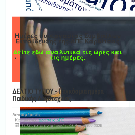
Ημέρες συνεργασίας Συμβούλων
Εκπαίδευσης της ΔΠΕ Καρδίτσας
Δείτε εδώ αναλυτικά τις ώρες και
τις ημέρες.
ΔΕΛΤΙΟ ΤΥΠΟΥ - Παγκόσμια ημέρα
Παιδικής Λογοτεχνίας
Λεπτομέρειες
Κατηγορία:
Δράσεις ΔΠΕ
Τελευταία ενημέρωση : 03 Απριλίου 2025