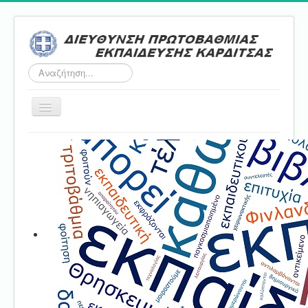
Αναζήτηση...
Εναλλαγή
πλοήγησης
Αρχική
ΔΠΕ
Τμήμα Α'
Τμήμα Β'
Τμήμα Γ'
Τμήμα Δ'
Τμήμα E'
Επικοινωνία