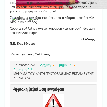
πολύπλευρη μόρφωση των μαθητών και μαθητριών μας,
και να τους εκφράσω την εκτίμησή μου, τον σεβασμό
μου και την ευγνωμοσύνη μου!
Συνεχίστε αταλάντευτα έτσι και ο κόσμος μας θα γίνει
ακόμη καλύτερος!
Χρόνια πολλά με υγεία, υπομονή και επιμονή, δύναμη
και ενσυναίσθηση!!!
Ο Δ/ντής
Π.Ε. Καρδίτσας
Κωνσταντίνος Γκόλτσος
Βρίσκεστε εδώ:
Αρχική
Τμήμα Γ'
Δράσεις ΔΠΕ
ΜΗΝΥΜΑ ΤΟΥ Δ/ΝΤΗ ΠΡΩΤΟΒΑΘΜΙΑΣ ΕΚΠΑΙΔΕΥΣΗΣ
ΚΑΡΔΙΤΣΑΣ
Ψηφιακή βεβαίωση εγγράφου