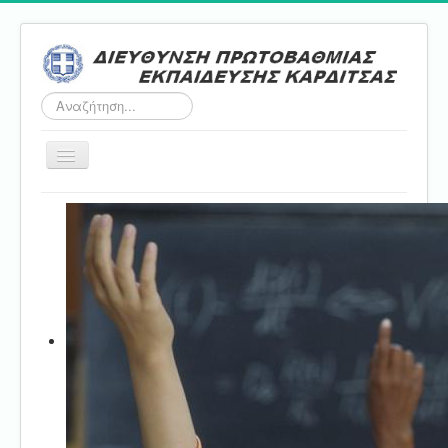
Αναζήτηση...
Εναλλαγή
πλοήγησης
Αρχική
ΔΠΕ
Τμήμα Α'
Τμήμα Β'
Τμήμα Γ'
Τμήμα Δ'
Τμήμα E'
Επικοινωνία