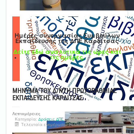
Ημέρες συνεργασίας Συμβούλων
Εκπαίδευσης της ΔΠΕ Καρδίτσας
Δείτε εδώ αναλυτικά τις ώρες και
τις ημέρες.
ΜΗΝΥΜΑ ΤΟΥ Δ/ΝΤΗ ΠΡΩΤΟΒΑΘΜΙΑΣ
ΕΚΠΑΙΔΕΥΣΗΣ ΚΑΡΔΙΤΣΑΣ
Λεπτομέρειες
Κατηγορία:
Δράσεις ΔΠΕ
Τελευταία ενημέρωση : 06 Οκτωβρίου 2025