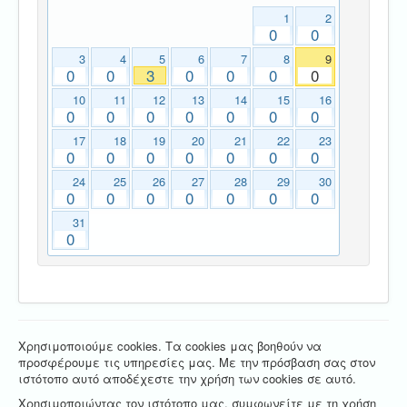
1
2
0
0
3
4
5
6
7
8
9
0
0
3
0
0
0
0
10
11
12
13
14
15
16
0
0
0
0
0
0
0
17
18
19
20
21
22
23
0
0
0
0
0
0
0
24
25
26
27
28
29
30
0
0
0
0
0
0
0
31
0
Χρησιμοποιούμε cookies. Τα cookies μας βοηθούν να
προσφέρουμε τις υπηρεσίες μας. Με την πρόσβαση σας στον
ιστότοπο αυτό αποδέχεστε την χρήση των cookies σε αυτό.
Χρησιμοποιώντας τον ιστότοπο μας, συμφωνείτε με τη χρήση