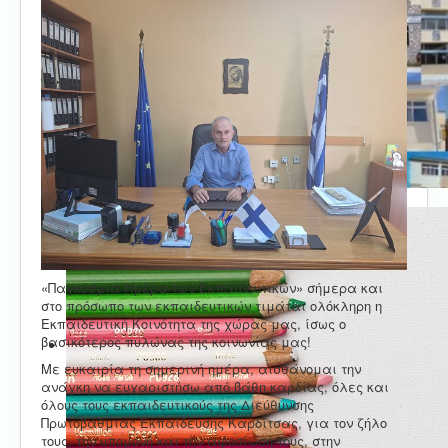
«Παγκόσμια Ημέρα των Εκπαιδευτικών» σήμερα και
στο πρόσωπο των εκπαιδευτικών τιμάται ολόκληρη η
Εκπαιδευτική Κοινότητα της χώρας μας, ίσως ο
βασικότερος πυλώνας της κοινωνίας μας!
Με ευκαιρία τη σημερινή ημέρα, αισθάνομαι την
ανάγκη να ευχαριστήσω από βάθη καρδίας, όλες και
όλους τους εκπαιδευτικούς της Διεύθυνσης
Πρωτοβάθμιας Εκπαίδευσης Καρδίτσας, για τον ζήλο
τους, την υπομονή και την αφοσίωσή τους, στην