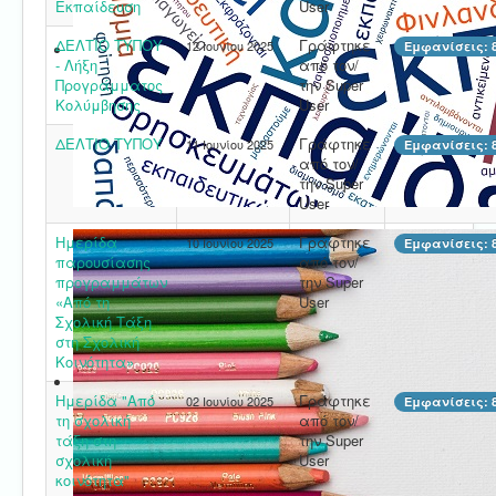
Εκπαίδευση
User
ΔΕΛΤΙΟ ΤΥΠΟΥ
Γράφτηκε
12 Ιουνίου 2025
Εμφανίσεις: 
- Λήξη
από τον/
Προγράμματος
την Super
Κολύμβησης
User
ΔΕΛΤΙΟ ΤΥΠΟΥ
Γράφτηκε
11 Ιουνίου 2025
Εμφανίσεις: 
από τον/
την Super
User
Ημερίδα
Γράφτηκε
10 Ιουνίου 2025
Εμφανίσεις: 
παρουσίασης
από τον/
προγραμμάτων
την Super
«Από τη
User
Σχολική Τάξη
στη Σχολική
Κοινότητα»
Ημερίδα "Από
Γράφτηκε
02 Ιουνίου 2025
Εμφανίσεις: 
τη σχολική
από τον/
τάξη στη
την Super
σχολική
User
κοινότητα"