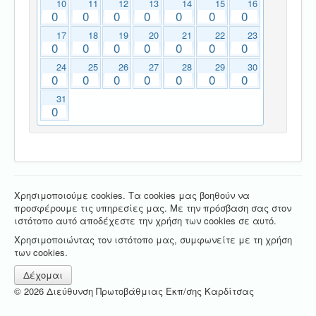
10
11
12
13
14
15
16
0
0
0
0
0
0
0
17
18
19
20
21
22
23
0
0
0
0
0
0
0
24
25
26
27
28
29
30
0
0
0
0
0
0
0
31
0
Χρησιμοποιούμε cookies. Τα cookies μας βοηθούν να
προσφέρουμε τις υπηρεσίες μας. Με την πρόσβαση σας στον
ιστότοπο αυτό αποδέχεστε την χρήση των cookies σε αυτό.
Χρησιμοποιώντας τον ιστότοπο μας, συμφωνείτε με τη χρήση
των cookies.
Δέχομαι
© 2026 Διεύθυνση Πρωτοβάθμιας Εκπ/σης Καρδίτσας