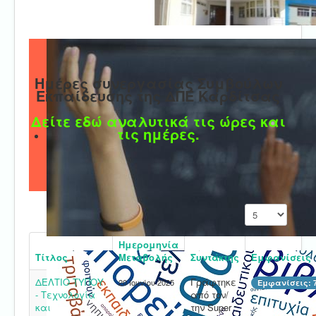
Ημέρες συνεργασίας Συμβούλων
Εκπαίδευσης της ΔΠΕ Καρδίτσας
Δείτε εδώ αναλυτικά τις ώρες και
τις ημέρες.
Εμφάνιση #
Ημερομηνία
Τίτλος
Μεταβολής
Συντάκτης
Εμφανίσεις
ΔΕΛΤΙΟ ΤΥΠΟΥ
Γράφτηκε
20 Ιουνίου 2025
Εμφανίσεις: 
- Τεχνολογία
από τον/
και
την Super