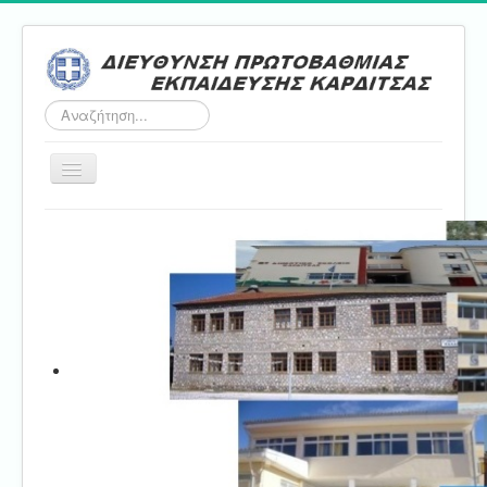
Αναζήτηση...
Εναλλαγή
πλοήγησης
Αρχική
ΔΠΕ
Τμήμα Α'
Τμήμα Β'
Τμήμα Γ'
Τμήμα Δ'
Τμήμα E'
Επικοινωνία