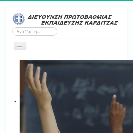
Αναζήτηση...
Εναλλαγή
πλοήγησης
Αρχική
ΔΠΕ
Τμήμα Α'
Τμήμα Β'
Τμήμα Γ'
Τμήμα Δ'
Τμήμα E'
Επικοινωνία