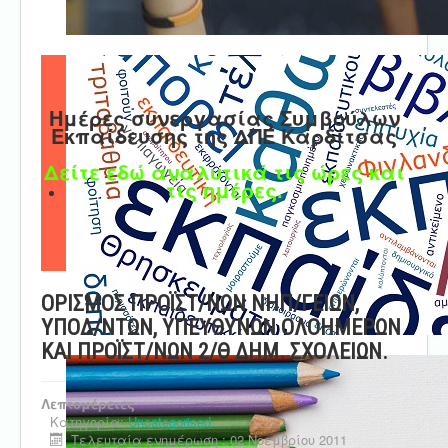
Ημέρες συνεργασίας Συμβούλων
Εκπαίδευσης της ΔΠΕ Καρδίτσας
Δείτε εδώ αναλυτικά τις ώρες και
τις ημέρες.
ΟΡΙΣΜΟΣ ΠΡΟΪΣΤ/ΝΩΝ ΝΗΠ/ΓΕΙΩΝ,
ΥΠΟΔ/ΝΤΩΝ, ΥΠΕΥΘΥΝΩΝ ΟΛΟΗΜΕΡΩΝ
ΚΑΙ ΠΡΟΪΣΤ/ΝΩΝ 2/Θ ΔΗΜ. ΣΧΟΛΕΙΩΝ.
Λεπτομέρειες
Κατηγορία:
Uncategorised
Τελευταία ενημέρωση : 02 Νοεμβρίου 2011