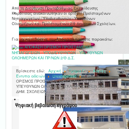
Από τη Διεύθυνση Πρωτοβάθμιας Εκπαίδευσης
Καρδίτσας ανακοινώθηκαν οι ορισμοί Προϊσταμένων
Νηπιαγωγείων - Υποδιευθυντών - Υπευθύνων
Ολοημέρων και Προϊσταμένων 2/θ Δημοτικών Σχολείων.
Για να κατεβάσετε την Απόφαση πατήστε παρακάτω:
ΑΠΟΦΑΣΗ ΟΡΙΣΜΟΥ ΠΡΟΪΣΤΑΜΕΝΩΝ
ΝΗΠΙΑΓΩΓΕΙΩΝ - ΥΠΟΔΙΕΥΘΥΝΤΩΝ - ΥΠΕΥΘΥΝΩΝ
ΟΛΟΗΜΕΡΩΝ ΚΑΙ ΠΡ/ΝΩΝ 2/Θ Δ.Σ.
Βρίσκεστε εδώ:
Αρχική
Τμήμα Γ'
Άδειες
Έντυπα αδειών
Uncategorised
ΟΡΙΣΜΟΣ ΠΡΟΪΣΤ/ΝΩΝ ΝΗΠ/ΓΕΙΩΝ, ΥΠΟΔ/ΝΤΩΝ,
ΥΠΕΥΘΥΝΩΝ ΟΛΟΗΜΕΡΩΝ ΚΑΙ ΠΡΟΪΣΤ/ΝΩΝ 2/Θ
ΔΗΜ. ΣΧΟΛΕΙΩΝ.
Ψηφιακή βεβαίωση εγγράφου