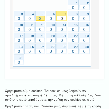
1
2
0
0
3
4
5
6
7
8
9
0
0
3
0
0
0
0
10
11
12
13
14
15
16
0
0
0
0
0
0
0
17
18
19
20
21
22
23
0
0
0
0
0
0
0
24
25
26
27
28
29
30
0
0
0
0
0
0
0
31
0
Χρησιμοποιούμε cookies. Τα cookies μας βοηθούν να
προσφέρουμε τις υπηρεσίες μας. Με την πρόσβαση σας στον
ιστότοπο αυτό αποδέχεστε την χρήση των cookies σε αυτό.
Χρησιμοποιώντας τον ιστότοπο μας, συμφωνείτε με τη χρήση