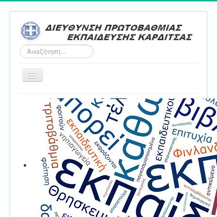
Αναζήτηση...
Εναλλαγή
πλοήγησης
Αρχική
ΔΠΕ
Τμήμα Α'
Τμήμα Β'
Τμήμα Γ'
Τμήμα Δ'
Τμήμα E'
Επικοινωνία