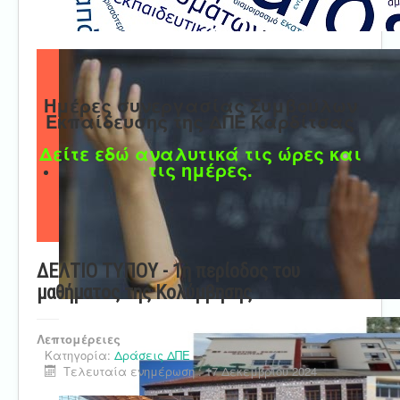
Ημέρες συνεργασίας Συμβούλων
Εκπαίδευσης της ΔΠΕ Καρδίτσας
Δείτε εδώ αναλυτικά τις ώρες και
τις ημέρες.
ΔΕΛΤΙΟ ΤΥΠΟΥ - 1η περίοδος του
μαθήματος της Κολύμβησης
Λεπτομέρειες
Κατηγορία:
Δράσεις ΔΠΕ
Τελευταία ενημέρωση : 17 Δεκεμβρίου 2024