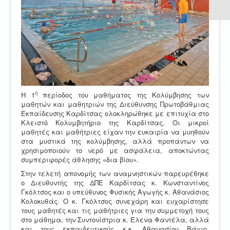
η
Η 1
περίοδος του μαθήματος της Κολύμβησης των
μαθητών και μαθητριών της Διεύθυνσης Πρωτοβάθμιας
Εκπαίδευσης Καρδίτσας ολοκληρώθηκε με επιτυχία στο
Κλειστό Κολυμβητήριο της Καρδίτσας. Οι μικροί
μαθητές και μαθήτριες είχαν την ευκαιρία να μυηθούν
στα μυστικά της κολύμβησης, αλλά προπάντων να
χρησιμοποιούν το νερό με ασφάλεια, αποκτώντας
συμπεριφορές άθλησης «δια βίου».
Στην τελετή απονομής των αναμνηστικών παρευρέθηκε
ο Διευθυντής της ΔΠΕ Καρδίτσας κ. Κωνσταντίνος
Γκόλτσος και ο υπεύθυνος Φυσικής Αγωγής κ. Αθανάσιος
Κολοκυθάς. Ο κ. Γκόλτσος συνεχάρη και ευχαρίστησε
τους μαθητές και τις μαθήτριες για την συμμετοχή τους
στο μάθημα, την Συντονίστρια κ. Έλενα Φαντέλα, αλλά
και τους εκπαιδευτικούς κ.κ. Αθανασίου Βάγιο,