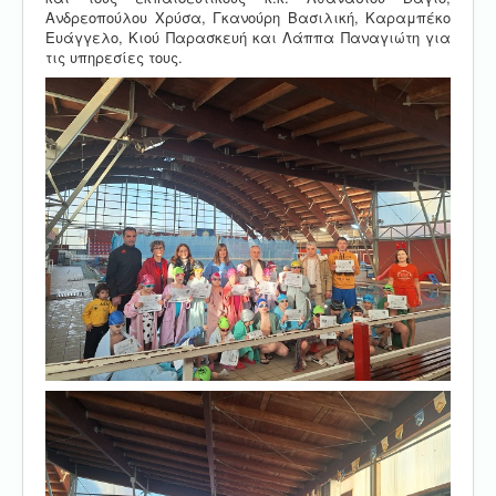
Ανδρεοπούλου Χρύσα, Γκανούρη Βασιλική, Καραμπέκο
Ευάγγελο, Κιού Παρασκευή και Λάππα Παναγιώτη για
τις υπηρεσίες τους.