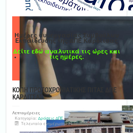
Ημέρες συνεργασίας Συμβούλων
Εκπαίδευσης της ΔΠΕ Καρδίτσας
Δείτε εδώ αναλυτικά τις ώρες και
τις ημέρες.
ΚΟΠΗ ΠΡΩΤΟΧΡΟΝΙΑΤΙΚΗΣ ΠΙΤΑΣ ΔΠΕ
ΚΑΡΔΙΤΣΑΣ
Λεπτομέρειες
Κατηγορία:
Δράσεις ΔΠΕ
Τελευταία ενημέρωση : 28 Ιανουαρίου 2025