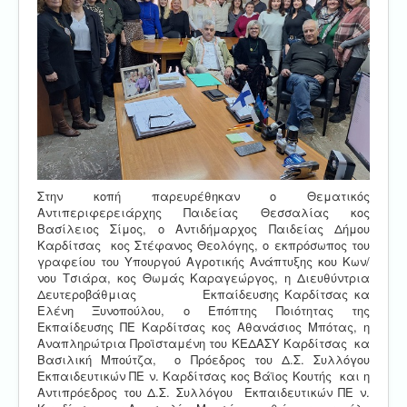
Στην κοπή παρευρέθηκαν ο Θεματικός
Αντιπεριφερειάρχης Παιδείας Θεσσαλίας κος
Βασίλειος Σίμος, ο Αντιδήμαρχος Παιδείας Δήμου
Καρδίτσας κος Στέφανος Θεολόγης, ο εκπρόσωπος του
γραφείου του Υπουργού Αγροτικής Ανάπτυξης κου Κων/
νου Τσιάρα, κος Θωμάς Καραγεώργος, η Διευθύντρια
Δευτεροβάθμιας Εκπαίδευσης Καρδίτσας κα
Ελένη Ξυνοπούλου, ο Επόπτης Ποιότητας της
Εκπαίδευσης ΠΕ Καρδίτσας κος Αθανάσιος Μπότας, η
Αναπληρώτρια Προϊσταμένη του ΚΕΔΑΣΥ Καρδίτσας κα
Βασιλική Μπούτζα, ο Πρόεδρος του Δ.Σ. Συλλόγου
Εκπαιδευτικών ΠΕ ν. Καρδίτσας κος Βάϊος Κουτής και η
Αντιπρόεδρος του Δ.Σ. Συλλόγου Εκπαιδευτικών ΠΕ ν.