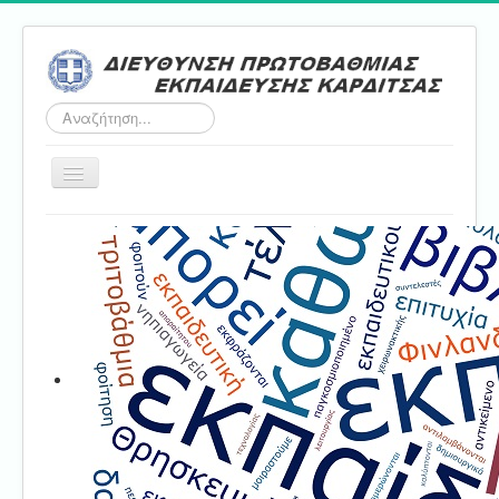
Αναζήτηση...
Εναλλαγή
πλοήγησης
Αρχική
ΔΠΕ
Τμήμα Α'
Τμήμα Β'
Τμήμα Γ'
Τμήμα Δ'
Τμήμα E'
Επικοινωνία