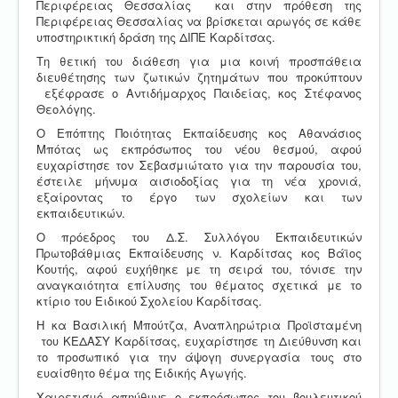
Περιφέρειας Θεσσαλίας και στην πρόθεση της
Περιφέρειας Θεσσαλίας να βρίσκεται αρωγός σε κάθε
υποστηρικτική δράση της ΔΙΠΕ Καρδίτσας.
Τη θετική του διάθεση για μια κοινή προσπάθεια
διευθέτησης των ζωτικών ζητημάτων που προκύπτουν
εξέφρασε ο Αντιδήμαρχος Παιδείας, κος Στέφανος
Θεολόγης.
Ο Επόπτης Ποιότητας Εκπαίδευσης κος Αθανάσιος
Μπότας ως εκπρόσωπος του νέου θεσμού, αφού
ευχαρίστησε τον Σεβασμιώτατο για την παρουσία του,
έστειλε μήνυμα αισιοδοξίας για τη νέα χρονιά,
εξαίροντας το έργο των σχολείων και των
εκπαιδευτικών.
Ο πρόεδρος του Δ.Σ. Συλλόγου Εκπαιδευτικών
Πρωτοβάθμιας Εκπαίδευσης ν. Καρδίτσας κος Βάϊος
Κουτής, αφού ευχήθηκε με τη σειρά του, τόνισε την
αναγκαιότητα επίλυσης του θέματος σχετικά με το
κτίριο του Ειδικού Σχολείου Καρδίτσας.
Η κα Βασιλική Μπούτζα, Αναπληρώτρια Προϊσταμένη
του ΚΕΔΑΣΥ Καρδίτσας, ευχαρίστησε τη Διεύθυνση και
το προσωπικό για την άψογη συνεργασία τους στο
ευαίσθητο θέμα της Ειδικής Αγωγής.
Χαιρετισμό απηύθυνε ο εκπρόσωπος του βουλευτικού