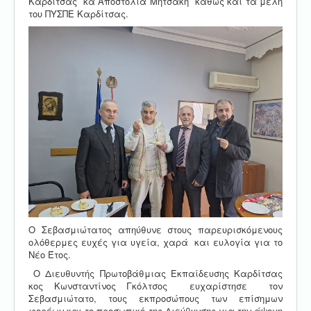
Καρδίτσας κα Αποστολία Μητσάκη καθώς και τα μέλη
του ΠΥΣΠΕ Καρδίτσας.
Ο Σεβασμιώτατος απηύθυνε στους παρευρισκόμενους
ολόθερμες ευχές για υγεία, χαρά και ευλογία για το
Νέο Έτος.
Ο Διευθυντής Πρωτοβάθμιας Εκπαίδευσης Καρδίτσας
κος Κωνσταντίνος Γκόλτσος ευχαρίστησε τον
Σεβασμιώτατο, τους εκπροσώπους των επίσημων
φορέων και το προσωπικό της Διεύθυνσης για την άψογη