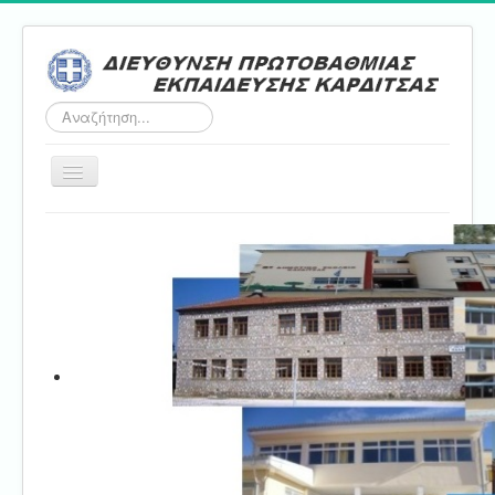
Αναζήτηση...
Εναλλαγή
πλοήγησης
Αρχική
ΔΠΕ
Τμήμα Α'
Τμήμα Β'
Τμήμα Γ'
Τμήμα Δ'
Τμήμα E'
Επικοινωνία