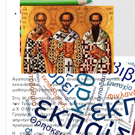
Αγαπητοί/ες συνάδελφοι/συναδέλφισσες
εκπαιδευτικοί, αγαπητοί μαθητές, αγαπητές
μαθήτριες, αγαπητοί γονείς.
Στις 30 Ιανουαρίου, κάθε χρόνο, γιορτάζουμε τη μνήμη
των Τριών Ιεραρχών, όπως καθιερώθηκε από το 1100
μ.Χ. Ο Μέγας Βασίλειος, ο Ιωάννης ο Χρυσόστομος και ο
Γρηγόριος ο Θεολόγος ήταν άνθρωποι μορφωμένοι,
φημισμένοι ρήτορες και συγγραφείς με κοινωνική
προσφορά και φιλανθρωπικό έργο.
Η εποχή τους ονομάστηκε «Χρυσός Αιώνας της