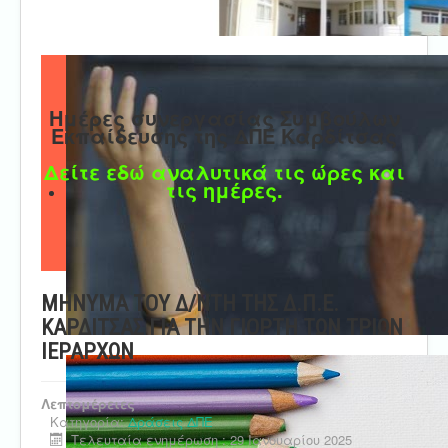
Ημέρες συνεργασίας Συμβούλων
Εκπαίδευσης της ΔΠΕ Καρδίτσας
Δείτε εδώ αναλυτικά τις ώρες και
τις ημέρες.
ΜΗΝΥΜΑ ΤΟΥ Δ/ΝΤΗ ΤΗΣ Δ.Π.Ε.
ΚΑΡΔΙΤΣΑΣ ΓΙΑ ΤΗΝ ΓΙΟΡΤΗ ΤΩΝ ΤΡΙΩΝ
ΙΕΡΑΡΧΩΝ
Λεπτομέρειες
Κατηγορία:
Δράσεις ΔΠΕ
Τελευταία ενημέρωση : 29 Ιανουαρίου 2025