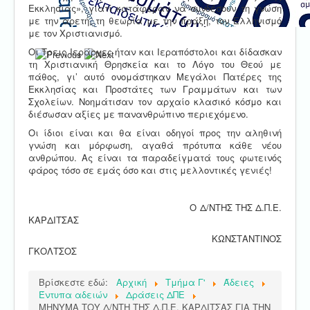
Εκκλησίας», γιατί κατάφεραν να συνδέσουν τη γνώση
με την αρετή, τη θεωρία με την πράξη, τον Ελληνισμό
με τον Χριστιανισμό.
Οι Τρεις Ιεράρχες ήταν και Ιεραπόστολοι και δίδασκαν
τη Χριστιανική Θρησκεία και το Λόγο του Θεού με
πάθος, γι’ αυτό ονομάστηκαν Μεγάλοι Πατέρες της
Εκκλησίας και Προστάτες των Γραμμάτων και των
Σχολείων. Νοημάτισαν τον αρχαίο κλασικό κόσμο και
διέσωσαν αξίες με πανανθρώπινο περιεχόμενο.
Οι ίδιοι είναι και θα είναι οδηγοί προς την αληθινή
γνώση και μόρφωση, αγαθά πρότυπα κάθε νέου
ανθρώπου. Ας είναι τα παραδείγματά τους φωτεινός
φάρος τόσο σε εμάς όσο και στις μελλοντικές γενιές!
Ο Δ/ΝΤΗΣ ΤΗΣ Δ.Π.Ε.
ΚΑΡΔΙΤΣΑΣ
ΚΩΝΣΤΑΝΤΙΝΟΣ
ΓΚΟΛΤΣΟΣ
Βρίσκεστε εδώ:
Αρχική
Τμήμα Γ'
Άδειες
Έντυπα αδειών
Δράσεις ΔΠΕ
ΜΗΝΥΜΑ ΤΟΥ Δ/ΝΤΗ ΤΗΣ Δ.Π.Ε. ΚΑΡΔΙΤΣΑΣ ΓΙΑ ΤΗΝ