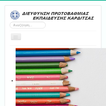
Αναζήτηση...
Εναλλαγή
πλοήγησης
Αρχική
ΔΠΕ
Τμήμα Α'
Τμήμα Β'
Τμήμα Γ'
Τμήμα Δ'
Τμήμα E'
Επικοινωνία