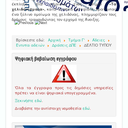
έκπληξη, στα πλαίσια ενός εθίμου
«Τα
χελιδονίσματα»,
κατά το οποίο τα παιδιά, κρατώντας
ένα ξύλινο ομοίωμα της χελιδόνας, πλημμυρίζουν τους
δρόμους τραγουδώντας τον ερχομό της Άνοιξης.
Βρίσκεστε εδώ:
Αρχική
Τμήμα Γ'
Άδειες
Έντυπα αδειών
Δράσεις ΔΠΕ
ΔΕΛΤΙΟ ΤΥΠΟΥ
Ψηφιακή βεβαίωση εγγράφου
'Ολα τα έγγραφα προς τις δημόσιες υπηρεσίες
πρέπει να είναι ψηφιακά υπογεγραμμένα.
Ξεκινήστε εδώ
.
Διαβάστε την αντίστοιχη νομοθεσία
εδώ
.