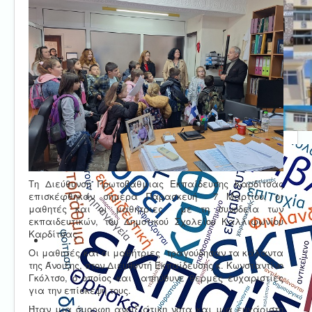
Τη Διεύθυνση Πρωτοβάθμιας Εκπαίδευσης Καρδίτσας
επισκέφθηκαν σήμερα Παρασκευή 7 Μαρτίου, οι
μαθητές και οι μαθήτριες με τη συνοδεία των
εκπαιδευτικών, του Δημοτικού Σχολείου Καλλιφωνίου
Καρδίτσας.
Οι μαθητές και οι μαθήτριες τραγούδησαν τα κάλαντα
της Άνοιξης, στον Διευθυντή Εκπαίδευσης κ. Κωνσταντίνο
Γκόλτσο, ο οποίος και απηύθυνε θερμές ευχαριστίες
για την επίσκεψή τους.
Ήταν μια όμορφη ανοιξιάτικη νότα και μια ευχάριστη