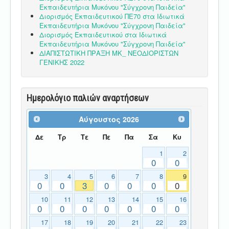
Εκπαιδευτήρια Μυκόνου "Σύγχρονη Παιδεία"
Διορισμός Εκπαιδευτικού ΠΕ70 στα Ιδιωτικά
Εκπαιδευτήρια Μυκόνου "Σύγχρονη Παιδεία"
Διορισμός Εκπαιδευτικού στα Ιδιωτικά
Εκπαιδευτήρια Μυκόνου "Σύγχρονη Παιδεία"
ΔΙΑΠΙΣΤΩΤΙΚΗ ΠΡΑΞΗ ΜΚ_ ΝΕΟΔΙΟΡΙΣΤΩΝ
ΓΕΝΙΚΗΣ 2022
Ημερολόγιο παλιών αναρτήσεων
Αύγουστος
2026
Δε
Τρ
Τε
Πε
Πα
Σα
Κυ
1
2
0
0
3
4
5
6
7
8
9
0
0
3
0
0
0
0
10
11
12
13
14
15
16
0
0
0
0
0
0
0
17
18
19
20
21
22
23