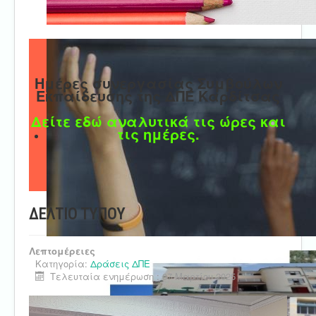
Ημέρες συνεργασίας Συμβούλων
Εκπαίδευσης της ΔΠΕ Καρδίτσας
Δείτε εδώ αναλυτικά τις ώρες και
τις ημέρες.
ΔΕΛΤΙΟ ΤΥΠΟΥ
Λεπτομέρειες
Κατηγορία:
Δράσεις ΔΠΕ
Τελευταία ενημέρωση : 07 Μαρτίου 2025