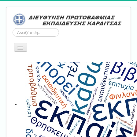
Αναζήτηση...
Εναλλαγή
πλοήγησης
Αρχική
ΔΠΕ
Τμήμα Α'
Τμήμα Β'
Τμήμα Γ'
Τμήμα Δ'
Τμήμα E'
Επικοινωνία