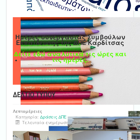
Ημέρες συνεργασίας Συμβούλων
Εκπαίδευσης της ΔΠΕ Καρδίτσας
Δείτε εδώ αναλυτικά τις ώρες και
τις ημέρες.
ΔΕΛΤΙΟ ΤΥΠΟΥ
Λεπτομέρειες
Κατηγορία:
Δράσεις ΔΠΕ
Τελευταία ενημέρωση : 10 Απριλίου 2025