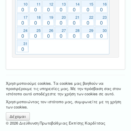
10
11
12
13
14
15
16
0
0
0
0
0
0
0
17
18
19
20
21
22
23
0
0
0
0
0
0
0
24
25
26
27
28
29
30
0
0
0
0
0
0
0
31
0
Χρησιμοποιούμε cookies. Τα cookies μας βοηθούν να
προσφέρουμε τις υπηρεσίες μας. Με την πρόσβαση σας στον
ιστότοπο αυτό αποδέχεστε την χρήση των cookies σε αυτό.
Χρησιμοποιώντας τον ιστότοπο μας, συμφωνείτε με τη χρήση
των cookies.
Δέχομαι
© 2026 Διεύθυνση Πρωτοβάθμιας Εκπ/σης Καρδίτσας