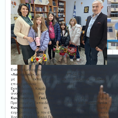
Ενόψει των εορτών του Πάσχα και με αφορμή το έθιμο
ου
«Λαζαρίνες»
, οι μαθήτριες του
1
ΔΣ Καρδίτσας, μαζί
με την εκπαιδευτικό
κα. Σουζάνα Σακκά
,
επισκέφθηκαν τη Διεύθυνση Πρωτοβάθμιας
Εκπαίδευσης Καρδίτσας και είπαν το τραγούδι, που
αναφέρεται στο Λάζαρο, στον Διευθυντή
κ.
Κωνσταντίνο Γκόλτσο
και στην Αναπληρώτρια
Προϊσταμένη Εκπαιδευτικών Θεμάτων
κα. Κωνσταντία
Κωνσταντάκου,
οι οποίοι απηύθυναν θερμές
ευχαριστίες για την επίσκεψή τους και τους ευχήθηκαν
Χρόνια Πολλά, Καλό Πάσχα με υγεία, με την προτροπή