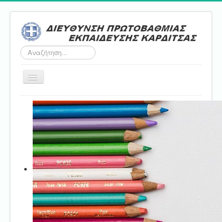
Αναζήτηση...
Εναλλαγή
πλοήγησης
Αρχική
ΔΠΕ
Τμήμα Α'
Τμήμα Β'
Τμήμα Γ'
Τμήμα Δ'
Τμήμα E'
Επικοινωνία