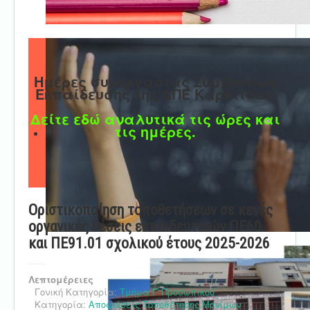
Ημέρες συνεργασίας Συμβούλων
Εκπαίδευσης της ΔΠΕ Καρδίτσας
Δείτε εδώ αναλυτικά τις ώρες και
τις ημέρες.
Οριστικοποίηση τοποθετήσεων σε κενές
οργανικές θέσεις εκπαιδευτικών ΠΕ60
και ΠΕ91.01 σχολικού έτους 2025-2026
Λεπτομέρειες
Γονική Κατηγορία:
Τμήμα Γ' Προσωπικού
Κατηγορία:
Αποφάσεις Τοποθέτησης Μονίμων