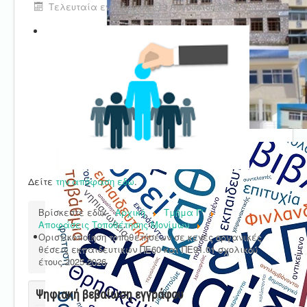
Τελευταία ενημέρωση : 19 Αυγούστου 2025
Δείτε
την απόφαση εδώ
.
Βρίσκεστε εδώ:
Αρχική
Τμήμα Γ'
Αποφάσεις Τοποθέτησης Μονίμων
Οριστικοποίηση τοποθετήσεων σε κενές οργανικές
θέσεις εκπαιδευτικών ΠΕ60 και ΠΕ91.01 σχολικού
έτους 2025-2026
Ψηφιακή βεβαίωση εγγράφου