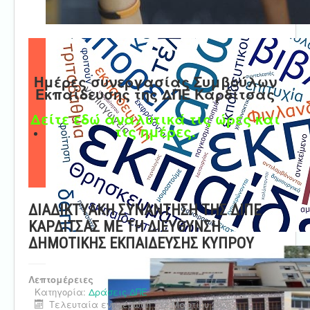
Ημέρες συνεργασίας Συμβούλων
Εκπαίδευσης της ΔΠΕ Καρδίτσας
Δείτε εδώ αναλυτικά τις ώρες και
τις ημέρες.
ΔΙΑΔΙΚΤΥΑΚΗ ΣΥΝΑΝΤΗΣΗ ΤΗΣ ΔΙΠΕ
ΚΑΡΔΙΤΣΑΣ ΜΕ ΤΗ ΔΙΕΥΘΥΝΣΗ
ΔΗΜΟΤΙΚΗΣ ΕΚΠΑΙΔΕΥΣΗΣ ΚΥΠΡΟΥ
Λεπτομέρειες
Κατηγορία:
Δράσεις ΔΠΕ
Τελευταία ενημέρωση : 12 Μαρτίου 2025