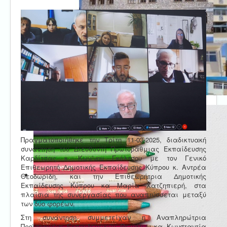
Πραγματοποιήθηκε την Τρίτη 11-03-2025, διαδικτυακή
συνάντηση του Διευθυντή Πρωτοβάθμιας Εκπαίδευσης
Καρδίτσας κ. Κων/νου Γκόλτσου με τον Γενικό
Επιθεωρητή Δημοτικής Εκπαίδευσης Κύπρου κ. Αντρέα
Θεοδωρίδη, και την Επιθεωρήτρια Δημοτικής
Εκπαίδευσης Κύπρου κα Μαρία Χατζηπιερή, στα
πλαίσια της συνεργασίας που αναπτύσσεται μεταξύ
των δύο φορέων.
Στη συνάντηση συμμετείχαν η Αναπληρώτρια
Προϊσταμένη Εκπαιδευτικών Θεμάτων κα Κωνσταντία