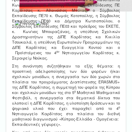
Κωνσταντάκου, ο Επόπτης Ποιότητας Εκπαίδευσης ΠΕ
Καρδίτσας κ. Αθανάσιος Μπότας, ο Σύμβουλος
Εκπαίδευσης ΠΕ70 κ. Θωμάς Κοτοπούλης, η Σύμβουλος
Εκπαίδευσης ΠΕ60 κα Δήμητρα Κωτσιοπούλου, ο
Σύμβουλος Εκπαίδευσης ΠΕ03 και πρόεδρος του ΕΚΕΤΕ,
κ. Κων/νος Μπουραζάνας, η υπεύθυνη Σχολικών
Δραστηριοτήτων της ΔΙΠΕ Καρδίτσας κα Κικιλία
Τσουκαλά, η υπεύθυνη Ευρωπαϊκών Προγραμμάτων της
ΔΙΠΕ Καρδίτσας κα Ευαγγελία Κοντού και ο
ου
Προϊστάμενος του 4
Νηπιαγωγείου Καρδίτσας κ.
Σεραφείμ Νούκας.
Στη συνάντηση συζητήθηκαν τα εξής θέματα: η
προοπτική αδελφοποίησης των δύο φορέων ή/και
σχολικών μονάδων, η συνεργασία των δύο χωρών στα
πλαίσια του προγράμματος Διαπίστευσης ERASMUS+
της ΔΙΠΕ Καρδίτσας, η συμμετοχή του φορέα της Κύπρου
ο
και σχολικών μονάδων της στο 5
Μαθητικό Μαθηματικό
Φεστιβάλ, η συνεργασία στα θεματικά δίκτυα που
υλοποιεί η ΔΙΠΕ Καρδίτσας, η υλοποίηση δράσεων και το
ο
ψηφιακό υλικό που έχει παραχθεί από το 4
Νηπιαγωγείο Καρδίτσας στα πλαίσια του διεθνή
μαθητικού διαγωνισμού «Κύπρος-Ελλάδα - Ομογένεια:
Εκπαιδευτικές γέφυρες».