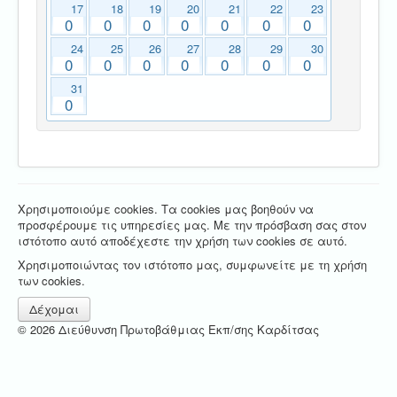
17
18
19
20
21
22
23
0
0
0
0
0
0
0
24
25
26
27
28
29
30
0
0
0
0
0
0
0
31
0
Χρησιμοποιούμε cookies. Τα cookies μας βοηθούν να
προσφέρουμε τις υπηρεσίες μας. Με την πρόσβαση σας στον
ιστότοπο αυτό αποδέχεστε την χρήση των cookies σε αυτό.
Χρησιμοποιώντας τον ιστότοπο μας, συμφωνείτε με τη χρήση
των cookies.
Δέχομαι
© 2026 Διεύθυνση Πρωτοβάθμιας Εκπ/σης Καρδίτσας