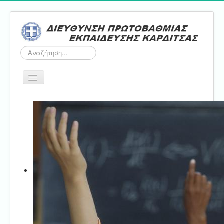
Αναζήτηση...
Εναλλαγή
πλοήγησης
Αρχική
ΔΠΕ
Τμήμα Α'
Τμήμα Β'
Τμήμα Γ'
Τμήμα Δ'
Τμήμα E'
Επικοινωνία