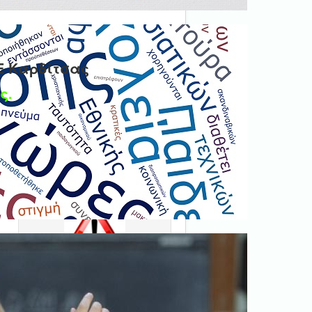
Ε Καρδίτσας
ς.
Ψηφιακή βεβαίωση
εγγράφου
'Ολα τα έγγραφα προς τις
δημόσιες υπηρεσίες πρέπει
να είναι ψηφιακά
υπογεγραμμένα.