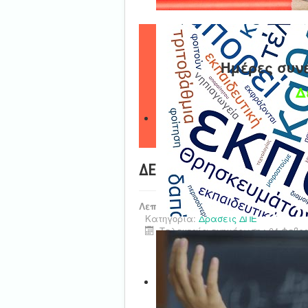
Ημέρες συν
Δ
ΔΕΛΤΙΟ ΤΥΠΟΥ - Κοπή Πρωτ
Λεπτομέρειες
Κατηγορία:
Δράσεις ΔΠΕ
Τελευταία ενημέρωση : 04 Φεβρο