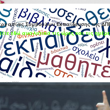
εργασίας Συμβούλων Εκπαίδευσης της ΔΠ
είτε εδώ αναλυτικά τις ώρες και τις ημέρε
οχρονιάτικης πίτας
υαρίου 2026