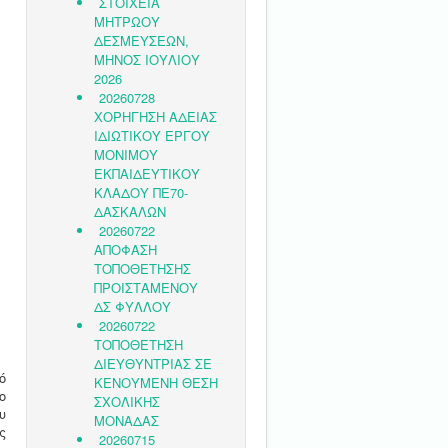
ό
ο
υ
ς