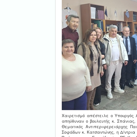
Χαιρετισμό απέστειλε ο Υπουργός Α
απηύθυναν ο βουλευτής κ. Σπάνιας
Θεματικός Αντιπεριφερειάρχης Πα
Σοφάδων κ. Κατσαντώνης, η Δ/ντρια