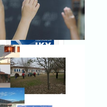
Ξεκινήστε εδώ
.
Διαβάστε την αντίστοιχη
νομοθεσία
εδώ
.
Erasmus+