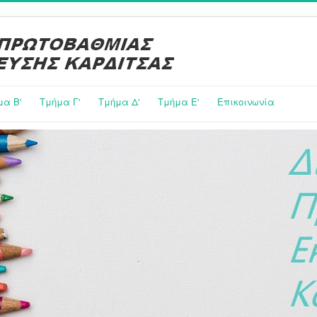
μα Β'
Τμήμα Γ'
Τμήμα Δ'
Τμήμα E'
Επικοινωνία