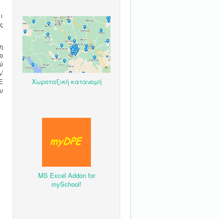
ι
ς
η
ο
ύ
/
Χωροταξική κατανομή
Ε
υ
MS Excel Addon for
mySchool!