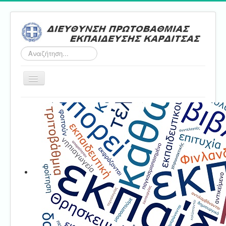
Αναζήτηση...
Εναλλαγή
πλοήγησης
Αρχική
ΔΠΕ
Τμήμα Α'
Τμήμα Β'
Τμήμα Γ'
Τμήμα Δ'
Τμήμα E'
Επικοινωνία