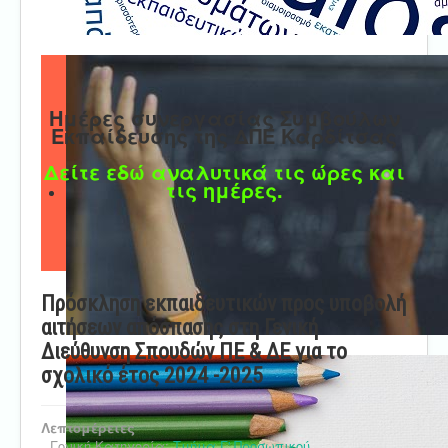
Ημέρες συνεργασίας Συμβούλων
Εκπαίδευσης της ΔΠΕ Καρδίτσας
Δείτε εδώ αναλυτικά τις ώρες και
τις ημέρες.
Πρόσκληση εκπαιδευτικών προς υποβολή
αιτήσεων απόσπασης στη Γενική
Διεύθυνση Σπουδών ΠΕ & ΔΕ για το
σχολικό έτος 2024 -2025
Λεπτομέρειες
Γονική Κατηγορία:
Τμήμα Γ' Προσωπικού