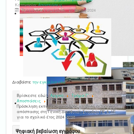
Κατηγορία:
Αποσπάσεις
Τελευταία ενημέρωση : 27 Μαϊος 2024
Διαβάστε
την εγκύκλιο εδώ
.
Βρίσκεστε εδώ:
Αρχική
Τμήμα Γ'
Αποσπάσεις
Πρόσκληση εκπαιδευτικών προς υποβολή αιτήσεων
απόσπασης στη Γενική Διεύθυνση Σπουδών ΠΕ & ΔΕ
για το σχολικό έτος 2024 -2025
Ψηφιακή βεβαίωση εγγράφου