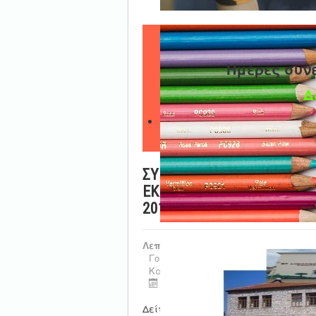
Ημέρες συν
Δ
ΣΥΜΠΛΗΡΩΜΑΤΙΚΗ ΠΡΟΣΚ
ΕΚΠΑΙΔΕΥΤΙΚΩΝ ΓΙΑ ΑΠΟΣ
2017-2018 KAI ΑΠΟ ΤΟ Η
Λεπτομέρειες
Γονική Κατηγορία:
Τμήμα Γ' Προσωπ
Κατηγορία:
Αποσπάσεις
Τελευταία ενημέρωση : 08 Δεκεμ
Δείτε την
πρόσκληση εδώ
.