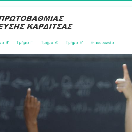
μα Β'
Τμήμα Γ'
Τμήμα Δ'
Τμήμα E'
Επικοινωνία