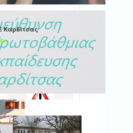
Ε Καρδίτσας
ς.
Ψηφιακή βεβαίωση
εγγράφου
'Ολα τα έγγραφα προς τις
δημόσιες υπηρεσίες πρέπει
να είναι ψηφιακά
υπογεγραμμένα.