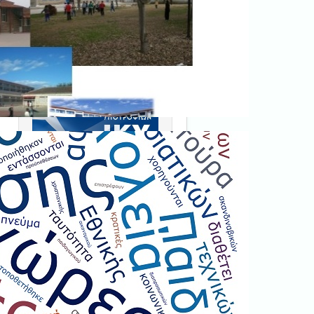
Ξεκινήστε εδώ
.
Διαβάστε την αντίστοιχη
νομοθεσία
εδώ
.
Erasmus+