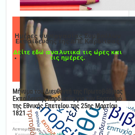
Ημέρες συνεργασίας Συμβούλων
Εκπαίδευσης της ΔΠΕ Καρδίτσας
Δείτε εδώ αναλυτικά τις ώρες και
τις ημέρες.
Μήνυμα του Διευθυντή της Πρωτοβάθμιας
Εκπαίδευσης Καρδίτσας για τον Εορτασμό
της Εθνικής Επετείου της 25ης Μαρτίου
1821
Λεπτομέρειες
Κατηγορία:
Δράσεις ΔΠΕ