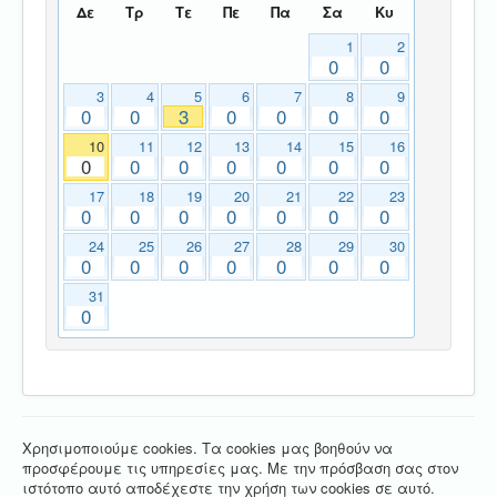
Δε
Τρ
Τε
Πε
Πα
Σα
Κυ
1
2
0
0
3
4
5
6
7
8
9
0
0
3
0
0
0
0
10
11
12
13
14
15
16
0
0
0
0
0
0
0
17
18
19
20
21
22
23
0
0
0
0
0
0
0
24
25
26
27
28
29
30
0
0
0
0
0
0
0
31
0
Χρησιμοποιούμε cookies. Τα cookies μας βοηθούν να
προσφέρουμε τις υπηρεσίες μας. Με την πρόσβαση σας στον
ιστότοπο αυτό αποδέχεστε την χρήση των cookies σε αυτό.