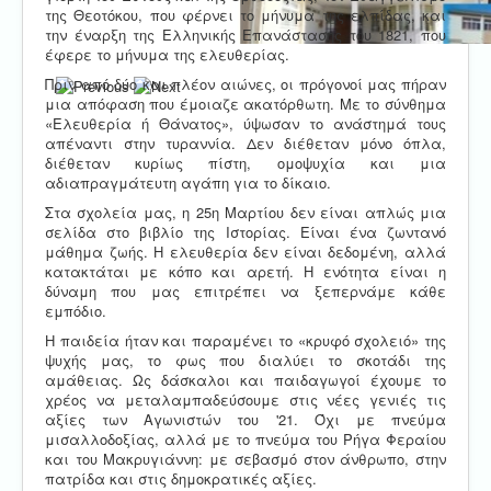
της Θεοτόκου, που φέρνει το μήνυμα της ελπίδας, και
την έναρξη της Ελληνικής Επανάστασης του 1821, που
έφερε το μήνυμα της ελευθερίας.
Πριν από δύο και πλέον αιώνες, οι πρόγονοί μας πήραν
μια απόφαση που έμοιαζε ακατόρθωτη. Με το σύνθημα
«Ελευθερία ή Θάνατος», ύψωσαν το ανάστημά τους
απέναντι στην τυραννία. Δεν διέθεταν μόνο όπλα,
διέθεταν κυρίως πίστη, ομοψυχία και μια
αδιαπραγμάτευτη αγάπη για το δίκαιο.
Στα σχολεία μας, η 25η Μαρτίου δεν είναι απλώς μια
σελίδα στο βιβλίο της Ιστορίας. Είναι ένα ζωντανό
μάθημα ζωής. Η ελευθερία δεν είναι δεδομένη, αλλά
κατακτάται με κόπο και αρετή. Η ενότητα είναι η
δύναμη που μας επιτρέπει να ξεπερνάμε κάθε
εμπόδιο.
Η παιδεία ήταν και παραμένει το «κρυφό σχολειό» της
ψυχής μας, το φως που διαλύει το σκοτάδι της
αμάθειας. Ως δάσκαλοι και παιδαγωγοί έχουμε το
χρέος να μεταλαμπαδεύσουμε στις νέες γενιές τις
αξίες των Αγωνιστών του '21. Όχι με πνεύμα
μισαλλοδοξίας, αλλά με το πνεύμα του Ρήγα Φεραίου
και του Μακρυγιάννη: με σεβασμό στον άνθρωπο, στην
πατρίδα και στις δημοκρατικές αξίες.