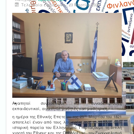
Τελευταία ενημέρωση : 23 Μαρτίου 2026
Αγαπητοί συνάδελφοι και συναδέλφισσες
εκπαιδευτικοί, αγαπητοί μαθητές και μαθήτριες,
ης
η ημέρα της Εθνικής Επετείου της 25
Μαρτίου του 1821
αποτελεί έναν από τους λαμπρότερους σταθμούς στην
ιστορική πορεία του Ελληνισμού. Γιορτάζουμε τη διπλή
γιορτή του Έθνους και της Ορθοδοξίας, τον Ευαγγελισμό