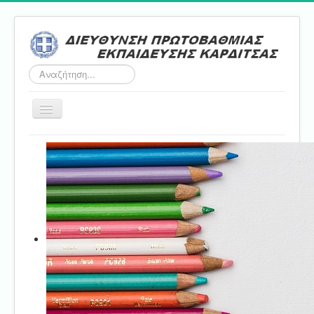
Αναζήτηση...
Εναλλαγή
πλοήγησης
Αρχική
ΔΠΕ
Τμήμα Α'
Τμήμα Β'
Τμήμα Γ'
Τμήμα Δ'
Τμήμα E'
Επικοινωνία