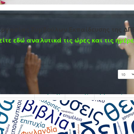
εργασίας Συμβούλων Εκπαίδευσης της ΔΠ
είτε εδώ αναλυτικά τις ώρες και τις ημέρε
Εμφάνισ
Ημερομηνία
Μεταβολής
Συντάκτης
Εμφανίσεις
εχών
Γράφτηκε
05 Μαρτίου
Εμφανίσεις: 3768
 ΔΠΕ Καρδίτσας
από τον/την
2026
RASMUS+
Super User
 Πανελλήνια
Γράφτηκε
05 Μαρτίου
Εμφανίσεις: 3662
από τον/την
2026