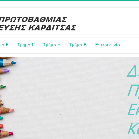
μα Β'
Τμήμα Γ'
Τμήμα Δ'
Τμήμα E'
Επικοινωνία