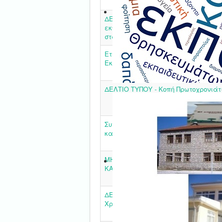
ΔΕΛΤΙΟ ΤΥΠΟΥ - Κινητικότητα στελ
εκπαίδευσης και εκπαιδευτικών της
στα πλαίσια του προγράμματος E
Ετήσια εκδήλωση της Διεύθυνσης Π
Εκπαίδευσης Καρδίτσας
ΔΕΛΤΙΟ ΤΥΠΟΥ - Κοπή Πρωτοχρονιάτ
Συνάντηση εργασίας για τη νέα χωρ
κατανομή των Νηπιαγωγείων Καρδί
ΜΗΝΥΜΑ Δ/ΝΤΗ ΠΡΩΤΟΒΑΘΜΙΑΣ ΕΚ
ΚΑΡΔΙΤΣΑΣ ΓΙΑ ΤΟΥΣ ΤΡΕΙΣ ΙΕΡΑΡΧ
ΔΕΛΤΙΟ ΤΥΠΟΥ - Χειροτεχνώντας Οι
Χριστούγεννα