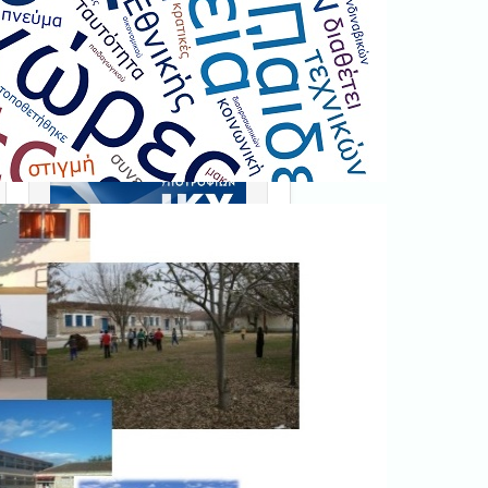
Ξεκινήστε εδώ
.
Διαβάστε την αντίστοιχη
νομοθεσία
εδώ
.
Erasmus+