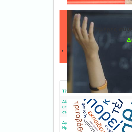
Ημέρες συν
Δ
Τίτλος
ΔΕΛΤΙΟ ΤΥΠΟΥ - Κινητικότητα στελ
εκπαίδευσης και εκπαιδευτικών της
στα πλαίσια του προγράμματος E
Δράσεις σχολικών μονάδων για την
Ημέρα κατά της βίας στο σχολείο