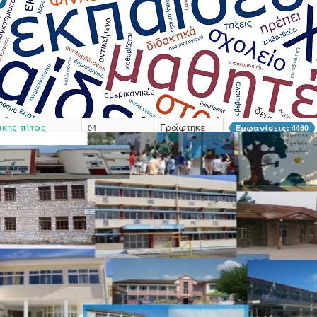
Super User
εχών
Γράφτηκε
19
Εμφανίσεις: 4284
 ΔΠΕ Καρδίτσας
από τον/την
Φεβρουαρίου
RASMUS+
Super User
2026
ρωτοβάθμιας
Γράφτηκε
10
Εμφανίσεις: 4261
από τον/την
Φεβρουαρίου
Super User
2026
ικης πίτας
Γράφτηκε
04
Εμφανίσεις: 4460
από τον/την
Φεβρουαρίου
Super User
2026
οταξική
Γράφτηκε
03
Εμφανίσεις: 4241
τσας
από τον/την
Φεβρουαρίου
Super User
2026
ΠΑΙΔΕΥΣΗΣ
Γράφτηκε
29 Ιανουαρίου
Εμφανίσεις: 4150
ΕΣ
από τον/την
2026
Super User
κολογικά
Γράφτηκε
08 Ιανουαρίου
Εμφανίσεις: 5290
από τον/την
2026
Super User