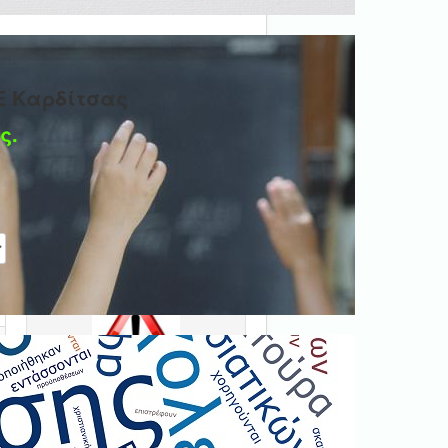
Ε Καρδίτσας
ς.
η #
Ψηφιακή βεβαίωση
εγγράφου
'Ολα τα έγγραφα προς τις
δημόσιες υπηρεσίες πρέπει
να είναι ψηφιακά
υπογεγραμμένα.