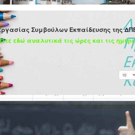
εργασίας Συμβούλων Εκπαίδευσης της ΔΠ
είτε εδώ αναλυτικά τις ώρες και τις ημέρε
Εμφάνισ
Ημερομηνία
Μεταβολής
Συντάκτης
Εμφανίσεις
Γράφτηκε
11 Δεκεμβρίου
Εμφανίσεις: 12970
από τον/την
2024
Super User
χολικός
Γράφτηκε
10 Δεκεμβρίου
Εμφανίσεις: 13437
ία, Κάλλιον το
από τον/την
2024