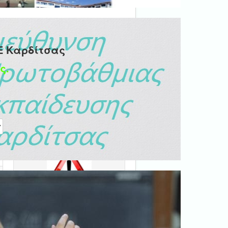
Ε Καρδίτσας
ς.
η #
Ψηφιακή βεβαίωση
εγγράφου
'Ολα τα έγγραφα προς τις
δημόσιες υπηρεσίες πρέπει
να είναι ψηφιακά
υπογεγραμμένα.