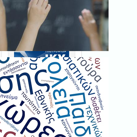
Ξεκινήστε εδώ
.
Διαβάστε την αντίστοιχη
νομοθεσία
εδώ
.
Erasmus+