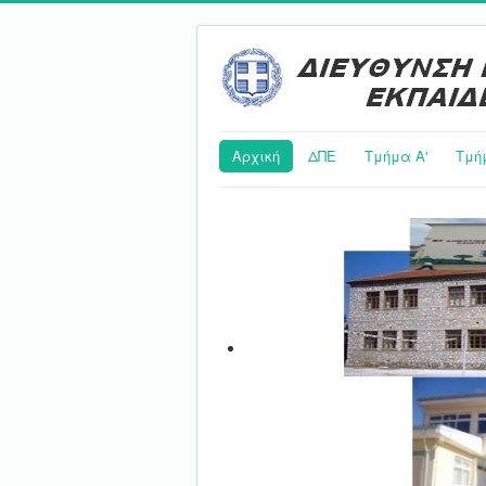
Αρχική
ΔΠΕ
Τμήμα Α'
Τμή