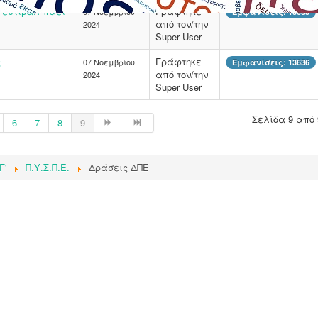
Φεστιβάλ πάει
Γράφτηκε
07 Νοεμβρίου
Εμφανίσεις: 13655
από τον/την
2024
Super User
ς
Γράφτηκε
07 Νοεμβρίου
Εμφανίσεις: 13636
από τον/την
2024
Super User
Σελίδα 9 από 
6
7
8
9
Γ'
Π.Υ.Σ.Π.Ε.
Δράσεις ΔΠΕ