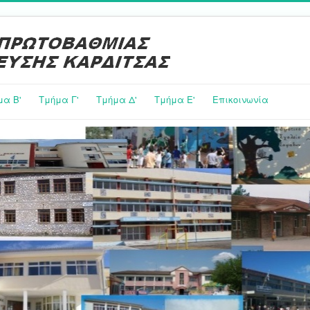
μα Β'
Τμήμα Γ'
Τμήμα Δ'
Τμήμα E'
Επικοινωνία