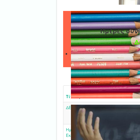
Ημέρες συν
Δ
Τίτλος
ΔΕΛΤΙΟ ΤΥΠΟΥ
Ημερίδα με θέμα «Διαδικτυακός – Σ
Εκφοβισμός και Ενδοοικογενειακή Β