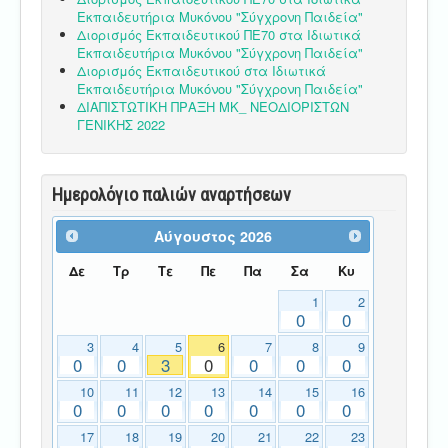
Εκπαιδευτήρια Μυκόνου "Σύγχρονη Παιδεία"
Διορισμός Εκπαιδευτικού ΠΕ70 στα Ιδιωτικά
Εκπαιδευτήρια Μυκόνου "Σύγχρονη Παιδεία"
Διορισμός Εκπαιδευτικού στα Ιδιωτικά
Εκπαιδευτήρια Μυκόνου "Σύγχρονη Παιδεία"
ΔΙΑΠΙΣΤΩΤΙΚΗ ΠΡΑΞΗ ΜΚ_ ΝΕΟΔΙΟΡΙΣΤΩΝ
ΓΕΝΙΚΗΣ 2022
Ημερολόγιο παλιών αναρτήσεων
Αύγουστος
2026
Δε
Τρ
Τε
Πε
Πα
Σα
Κυ
1
2
0
0
3
4
5
6
7
8
9
0
0
3
0
0
0
0
10
11
12
13
14
15
16
0
0
0
0
0
0
0
17
18
19
20
21
22
23