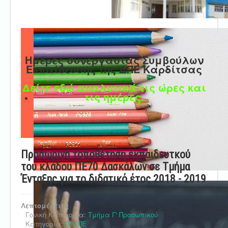
Ημέρες συνεργασίας Συμβούλων
Εκπαίδευσης της ΔΠΕ Καρδίτσας
Δείτε εδώ αναλυτικά τις ώρες και
τις ημέρες.
Προσωρινή τοποθέτηση εκπαιδευτκού
του κλάδου ΠΕ70 Δασκάλων σε Τμήμα
Ένταξης για το διδατικό έτος 2018 - 2019
Λεπτομέρειες
Γονική Κατηγορία:
Τμήμα Γ' Προσωπικού
Κατηγορία:
ΠΥΣΠΕ