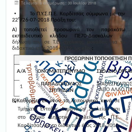
Τελευταία ενημέρωση : 30 Ιουλίου 2018
Το Π.Υ.Σ.Π.Ε. Καρδίτσας σύμφωνα με την
η
22
/26-07-2018 Πράξη του:
Α) τοποθετεί προσωρινά τον παρακάτω
εκπαιδευτικό κλάδου ΠΕ70-Δασκάλων
με
δήλωσή του σε Τ.Ε. σχολικής μονάδας για το
διδακτικό έτος 2018-2019, ως εξής
:
ΠΡΟΣΩΡΙΝΗ ΤΟΠΟΘΕΤΗΣΗ ΠΕ7
Α/Α
ΟΝΟΜΑΤΕΠΩΝΥΜΟ
ΣΧΟΛΕΙΟ ΟΡΓΑ
ΠΑΠΑΔΟΠΟΥΛΟΣ
ΔΙΑΘΕΣΗ(ΑΠΟ
1
ΑΠΟ ΑΛΛΟ ΠΥ
ΣΠΥΡΙΔΩΝ
Β)Καθορίζει εκ νέου τα λειτουργικά κενά
σε
Τμήματα Ένταξης Δημοτικών Σχολείων και
στο Ειδικό Δημοτικό Σχολείο της Π.Ε.
Καρδίτσας για το διδακτικό έτος 2018-2019,