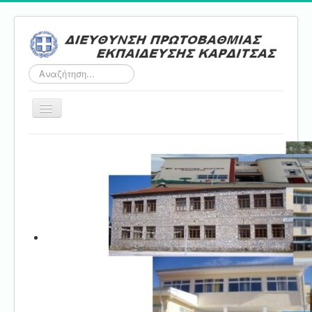
Αναζήτηση...
Εναλλαγή
πλοήγησης
Αρχική
ΔΠΕ
Τμήμα Α'
Τμήμα Β'
Τμήμα Γ'
Τμήμα Δ'
Τμήμα E'
Επικοινωνία