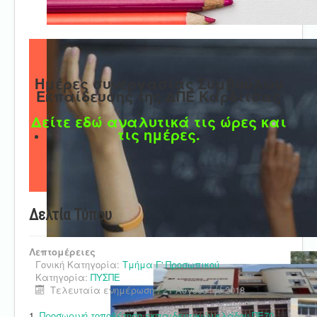
Ημέρες συνεργασίας Συμβούλων
Εκπαίδευσης της ΔΠΕ Καρδίτσας
Δείτε εδώ αναλυτικά τις ώρες και
τις ημέρες.
Δελτία Τύπου
Λεπτομέρειες
Γονική Κατηγορία:
Τμήμα Γ' Προσωπικού
Κατηγορία:
ΠΥΣΠΕ
Τελευταία ενημέρωση : 21 Αυγούστου 2018
1.
Προσωρινή τοποθέτηση εκπαιδευτικών κλάδου ΠΕ70