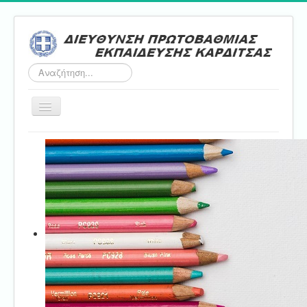
Αναζήτηση...
Εναλλαγή
πλοήγησης
Αρχική
ΔΠΕ
Τμήμα Α'
Τμήμα Β'
Τμήμα Γ'
Τμήμα Δ'
Τμήμα E'
Επικοινωνία