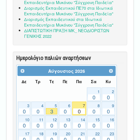
Εκπαιδευτήρια Μυκόνου "Σύγχρονη Παιδεία"
Διορισμός Εκπαιδευτικού ΠΕ70 στα Ιδιωτικά
Εκπαιδευτήρια Μυκόνου "Σύγχρονη Παιδεία"
Διορισμός Εκπαιδευτικού στα Ιδιωτικά
Εκπαιδευτήρια Μυκόνου "Σύγχρονη Παιδεία"
ΔΙΑΠΙΣΤΩΤΙΚΗ ΠΡΑΞΗ ΜΚ_ ΝΕΟΔΙΟΡΙΣΤΩΝ
ΓΕΝΙΚΗΣ 2022
Ημερολόγιο παλιών αναρτήσεων
Αύγουστος
2026
Δε
Τρ
Τε
Πε
Πα
Σα
Κυ
1
2
0
0
3
4
5
6
7
8
9
0
0
3
0
0
0
0
10
11
12
13
14
15
16
0
0
0
0
0
0
0
17
18
19
20
21
22
23
0
0
0
0
0
0
0