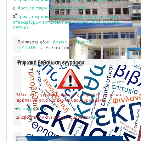
2.
Άρση λειτουργικής υπεραριθμίας
3.
Προσωρινή τοποθέτηση οργανικά και λειτουργικά
υπεραρίθμων εκπαιδευτικών κλάδων ΠΕ11, ΠΕ06 και
ΠΕ79.01
Βρίσκεστε εδώ:
Αρχική
Τμήμα Γ'
Π.Υ.Σ.Π.Ε.
Δελτία Τύπου
Ψηφιακή βεβαίωση εγγράφου
'Ολα τα έγγραφα προς τις δημόσιες υπηρεσίες
πρέπει να είναι ψηφιακά υπογεγραμμένα.
Ξεκινήστε εδώ
.
Διαβάστε την αντίστοιχη νομοθεσία
εδώ
.