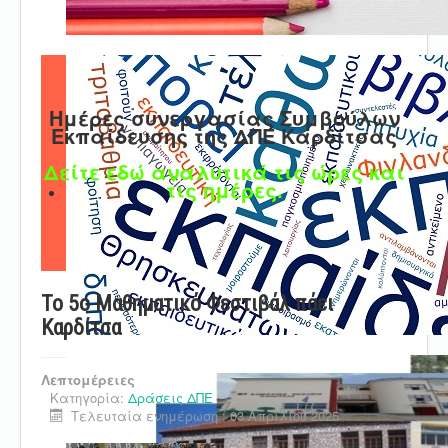
Ημέρες συνεργασίας Συμβούλων
Εκπαίδευσης της ΔΠΕ Καρδίτσας
Δείτε εδώ αναλυτικά τις ώρες και
τις ημέρες.
Το 5ο Μαθηματικό Φεστιβάλ πάει
Καρδίτσα
Λεπτομέρειες
Κατηγορία:
Δράσεις ΔΠΕ
Τελευταία ενημέρωση : 03 Απριλίου 2025