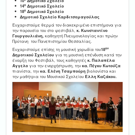
10
Δημοτικό Σχολείο
ο
14
Δημοτικό Σχολείο
ο
18
Δημοτικό Σχολείο
Δημοτικό Σχολείο Καρδιτσομαγούλας
Ευχαριστούμε θερμά τον διακεκριμένο επιστήμονα για
την παρουσία του στο φεστιβάλ,
κ.
Κωνσταντίνο
Γουργουλιάνη,
καθηγητή Πνευμονολογίας και πρώην
Πρύτανη του Πανεπιστημίου Θεσσαλίας.
ου
Ευχαριστούμε επίσης τη μουσική χορωδία του
18
Δημοτικού Σχολείου
για τη μουσική επένδυση κατά την
έναρξη του Φεστιβάλ, τους καθηγητές
κ. Παλαπέλα
Άγγελο
για την ενορχήστρωση, την
κα. Πέγκυ Κωτούζα
πιανίστα, την
κα. Ελένη Τσαμπούρη
βιολονίστα και
την μαθήτρια του Μουσικού Σχολείου
Έλλη Καζάκου.