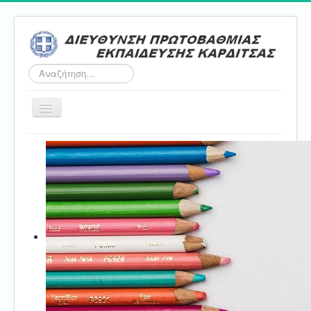
Αναζήτηση...
Εναλλαγή
πλοήγησης
Αρχική
ΔΠΕ
Τμήμα Α'
Τμήμα Β'
Τμήμα Γ'
Τμήμα Δ'
Τμήμα E'
Επικοινωνία