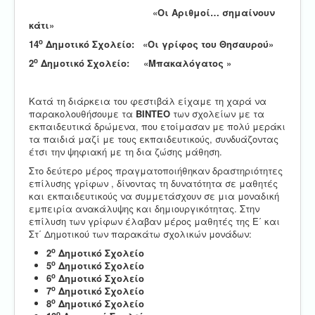
«Οι Αριθμοί… σημαίνουν
κάτι»
ο
14
Δημοτικό Σχολείο:
«Οι γρίφος του Θησαυρού»
ο
2
Δημοτικό Σχολείο:
«Μπακαλόγατος »
Κατά τη διάρκεια του φεστιβάλ είχαμε τη χαρά να
παρακολουθήσουμε τα
ΒΙΝΤΕΟ
των σχολείων με τα
εκπαιδευτικά δρώμενα, που ετοίμασαν με πολύ μεράκι
τα παιδιά μαζί με τους εκπαιδευτικούς, συνδυάζοντας
έτσι την ψηφιακή με τη δια ζώσης μάθηση.
Στο δεύτερο μέρος πραγματοποιήθηκαν δραστηριότητες
επίλυσης γρίφων , δίνοντας τη δυνατότητα σε μαθητές
και εκπαιδευτικούς να συμμετάσχουν σε μια μοναδική
εμπειρία ανακάλυψης και δημιουργικότητας. Στην
επίλυση των γρίφων έλαβαν μέρος μαθητές της Ε΄ και
Στ΄ Δημοτικού των παρακάτω σχολικών μονάδων:
ο
2
Δημοτικό Σχολείο
ο
5
Δημοτικό Σχολείο
ο
6
Δημοτικό Σχολείο
ο
7
Δημοτικό Σχολείο
ο
8
Δημοτικό Σχολείο
ο