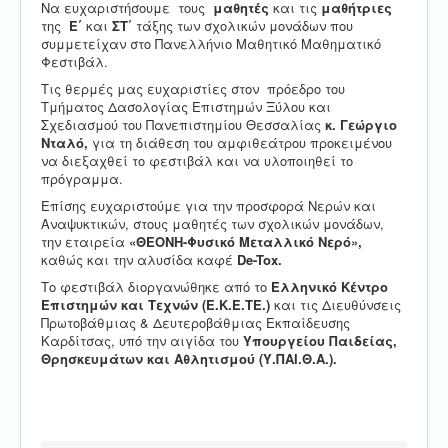
Να ευχαριστήσουμε τους
μαθητές
και τις
μαθήτριες
της
Ε΄
και
ΣΤ΄
τάξης των σχολικών μονάδων που
συμμετείχαν στο Πανελλήνιο Μαθητικό Μαθηματικό
Φεστιβάλ.
Τις θερμές μας ευχαριστίες στον πρόεδρο του
Τμήματος Δασολογίας Επιστημών Ξύλου και
Σχεδιασμού του Πανεπιστημίου Θεσσαλίας
κ. Γεώργιο
Νταλό,
για τη διάθεση του αμφιθεάτρου προκειμένου
να διεξαχθεί το φεστιβάλ και να υλοποιηθεί το
πρόγραμμα.
Επίσης ευχαριστούμε για την προσφορά Νερών και
Αναψυκτικών, στους μαθητές των σχολικών μονάδων,
την εταιρεία
«ΘΕΟΝΗ-Φυσικό Μεταλλικό Νερό»,
καθώς και την αλυσίδα καφέ
De-
Tox.
Το φεστιβάλ διοργανώθηκε από το
Ελληνικό Κέντρο
Επιστημών και Τεχνών (Ε.Κ.Ε.ΤΕ.)
και τις Διευθύνσεις
Πρωτοβάθμιας & Δευτεροβάθμιας Εκπαίδευσης
Καρδίτσας, υπό την αιγίδα του
Υπουργείου Παιδείας,
Θρησκευμάτων και Αθλητισμού (Υ.ΠΑΙ.Θ.Α.).