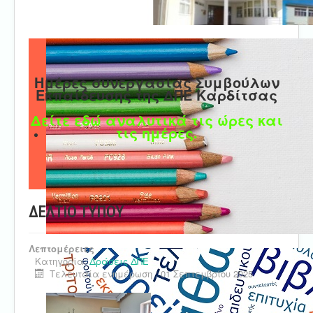
Ημέρες συνεργασίας Συμβούλων
Εκπαίδευσης της ΔΠΕ Καρδίτσας
Δείτε εδώ αναλυτικά τις ώρες και
τις ημέρες.
ΔΕΛΤΙΟ ΤΥΠΟΥ
Λεπτομέρειες
Κατηγορία:
Δράσεις ΔΠΕ
Τελευταία ενημέρωση : 01 Σεπτεμβρίου 2025