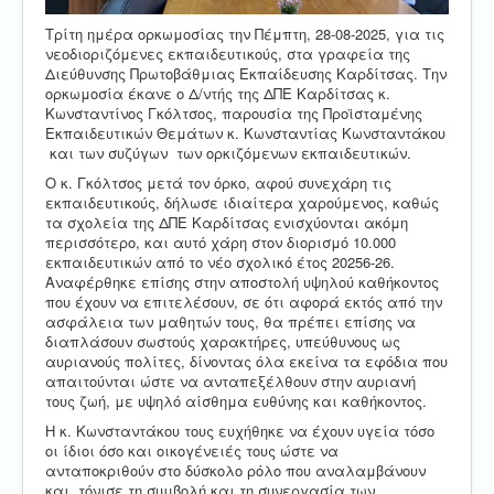
Τρίτη ημέρα ορκωμοσίας την Πέμπτη, 28-08-2025, για τις
νεοδιοριζόμενες εκπαιδευτικούς, στα γραφεία της
Διεύθυνσης Πρωτοβάθμιας Εκπαίδευσης Καρδίτσας. Την
ορκωμοσία έκανε ο Δ/ντής της ΔΠΕ Καρδίτσας κ.
Κωνσταντίνος Γκόλτσος, παρουσία της Προϊσταμένης
Εκπαιδευτικών Θεμάτων κ. Κωνσταντίας Κωνσταντάκου
και των συζύγων των ορκιζόμενων εκπαιδευτικών.
Ο κ. Γκόλτσος μετά τον όρκο, αφού συνεχάρη τις
εκπαιδευτικούς, δήλωσε ιδιαίτερα χαρούμενος, καθώς
τα σχολεία της ΔΠΕ Καρδίτσας ενισχύονται ακόμη
περισσότερο, και αυτό χάρη στον διορισμό 10.000
εκπαιδευτικών από το νέο σχολικό έτος 20256-26.
Αναφέρθηκε επίσης στην αποστολή υψηλού καθήκοντος
που έχουν να επιτελέσουν, σε ότι αφορά εκτός από την
ασφάλεια των μαθητών τους, θα πρέπει επίσης να
διαπλάσουν σωστούς χαρακτήρες, υπεύθυνους ως
αυριανούς πολίτες, δίνοντας όλα εκείνα τα εφόδια που
απαιτούνται ώστε να ανταπεξέλθουν στην αυριανή
τους ζωή, με υψηλό αίσθημα ευθύνης και καθήκοντος.
Η κ. Κωνσταντάκου τους ευχήθηκε να έχουν υγεία τόσο
οι ίδιοι όσο και οικογένειές τους ώστε να
ανταποκριθούν στο δύσκολο ρόλο που αναλαμβάνουν
και τόνισε τη συμβολή και τη συνεργασία των