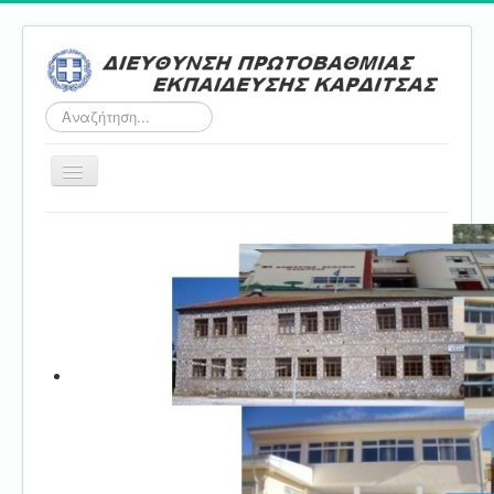
Αναζήτηση...
Εναλλαγή
πλοήγησης
Αρχική
ΔΠΕ
Τμήμα Α'
Τμήμα Β'
Τμήμα Γ'
Τμήμα Δ'
Τμήμα E'
Επικοινωνία