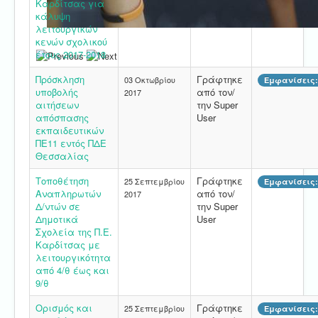
Καρδίτσας για
κάλυψη
λειτουργικών
κενών σχολικού
έτους 2017-2018
Πρόσκληση
Γράφτηκε
03 Οκτωβρίου
Εμφανίσεις:
υποβολής
από τον/
2017
αιτήσεων
την Super
απόσπασης
User
εκπαιδευτικών
ΠΕ11 εντός ΠΔΕ
Θεσσαλίας
Τοποθέτηση
Γράφτηκε
25 Σεπτεμβρίου
Εμφανίσεις:
Αναπληρωτών
από τον/
2017
Δ/ντών σε
την Super
Δημοτικά
User
Σχολεία της Π.Ε.
Καρδίτσας με
λειτουργικότητα
από 4/θ έως και
9/θ
Ορισμός και
Γράφτηκε
25 Σεπτεμβρίου
Εμφανίσεις: