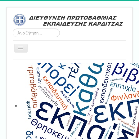
Αναζήτηση...
Εναλλαγή
πλοήγησης
Αρχική
ΔΠΕ
Τμήμα Α'
Τμήμα Β'
Τμήμα Γ'
Τμήμα Δ'
Τμήμα E'
Επικοινωνία