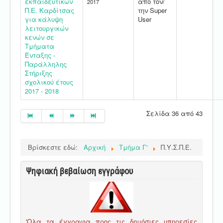
εκπαιδευτικών
από τον/
2017
Π.Ε. Καρδίτσας
την Super
για κάλυψη
User
λειτουργικών
κενών σε
Τμήματα
Ένταξης -
Παράλληλης
Στήριξης
σχολικού έτους
2017 - 2018
Σελίδα 36 από 43
Βρίσκεστε εδώ:
Αρχική
Τμήμα Γ'
Π.Υ.Σ.Π.Ε.
Ψηφιακή βεβαίωση εγγράφου
'Ολα τα έγγραφα προς τις δημόσιες υπηρεσίες