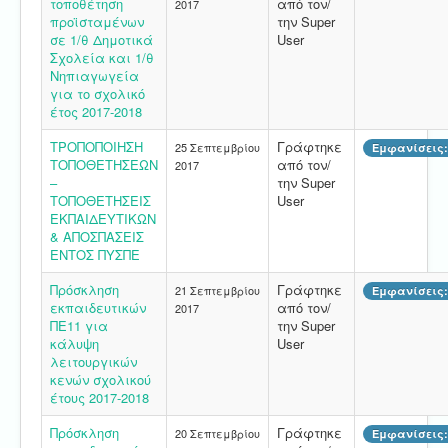
τοποθέτηση
από τον/
2017
προϊσταμένων
την Super
σε 1/θ Δημοτικά
User
Σχολεία και 1/θ
Νηπιαγωγεία
για το σχολικό
έτος 2017-2018
ΤΡΟΠΟΠΟΙΗΣΗ
Γράφτηκε
25 Σεπτεμβρίου
Εμφανίσεις:
ΤΟΠΟΘΕΤΗΣΕΩΝ
από τον/
2017
–
την Super
ΤΟΠΟΘΕΤΗΣΕΙΣ
User
ΕΚΠΑΙΔΕΥΤΙΚΩΝ
& ΑΠΟΣΠΑΣΕΙΣ
ΕΝΤΟΣ ΠΥΣΠΕ
Πρόσκληση
Γράφτηκε
21 Σεπτεμβρίου
Εμφανίσεις:
εκπαιδευτικών
από τον/
2017
ΠΕ11 για
την Super
κάλυψη
User
λειτουργικών
κενών σχολικού
έτους 2017-2018
Πρόσκληση
Γράφτηκε
20 Σεπτεμβρίου
Εμφανίσεις: