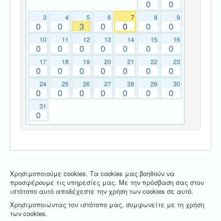
0
0
3
4
5
6
7
8
9
0
0
3
0
0
0
0
10
11
12
13
14
15
16
0
0
0
0
0
0
0
17
18
19
20
21
22
23
0
0
0
0
0
0
0
24
25
26
27
28
29
30
0
0
0
0
0
0
0
31
0
Χρησιμοποιούμε cookies. Τα cookies μας βοηθούν να
προσφέρουμε τις υπηρεσίες μας. Με την πρόσβαση σας στον
ιστότοπο αυτό αποδέχεστε την χρήση των cookies σε αυτό.
Χρησιμοποιώντας τον ιστότοπο μας, συμφωνείτε με τη χρήση
των cookies.