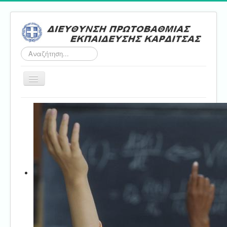
Αναζήτηση...
Εναλλαγή
πλοήγησης
Αρχική
ΔΠΕ
Τμήμα Α'
Τμήμα Β'
Τμήμα Γ'
Τμήμα Δ'
Τμήμα E'
Επικοινωνία