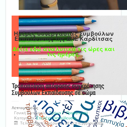
Ημέρες συνεργασίας Συμβούλων
Εκπαίδευσης της ΔΠΕ Καρδίτσας
Δείτε εδώ αναλυτικά τις ώρες και
τις ημέρες.
Τροποποίηση απόφασης συγκρότησης
Συμβούλων Εκπαίδευσης σε σώμα
Λεπτομέρειες
Γονική Κατηγορία:
Τμήμα Γ' Προσωπικού
Κατηγορία:
Στελέχη Εκπαίδευσης
Τελευταία ενημέρωση : 22 Σεπτεμβρίου 2025