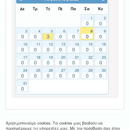
Δε
Τρ
Τε
Πε
Πα
Σα
Κυ
1
2
0
0
3
4
5
6
7
8
9
0
0
3
0
0
0
0
10
11
12
13
14
15
16
0
0
0
0
0
0
0
17
18
19
20
21
22
23
0
0
0
0
0
0
0
24
25
26
27
28
29
30
0
0
0
0
0
0
0
31
0
Χρησιμοποιούμε cookies. Τα cookies μας βοηθούν να
προσφέρουμε τις υπηρεσίες μας. Με την πρόσβαση σας στον