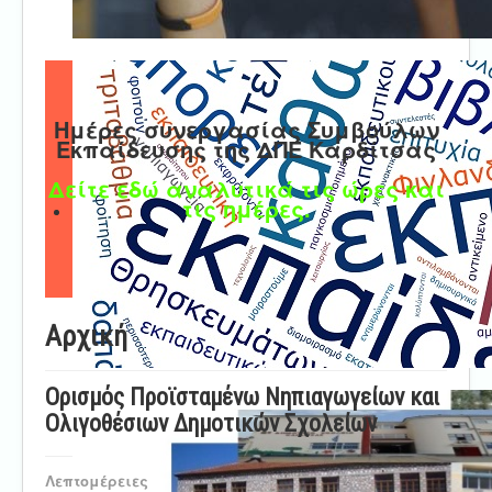
Ημέρες συνεργασίας Συμβούλων
Εκπαίδευσης της ΔΠΕ Καρδίτσας
Δείτε εδώ αναλυτικά τις ώρες και
τις ημέρες.
Αρχική
Ορισμός Προϊσταμένω Νηπιαγωγείων και
Ολιγοθέσιων Δημοτικών Σχολείων
Λεπτομέρειες