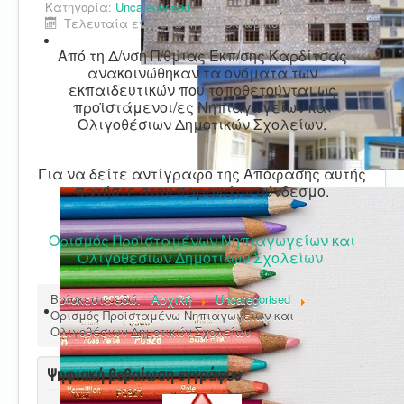
Κατηγορία:
Uncategorised
Τελευταία ενημέρωση : 21 Οκτωβρίου 2011
Από τη Δ/νση Π/θμιας Εκπ/σης Καρδίτσας
ανακοινώθηκαν τα ονόματα των
εκπαιδευτικών που τοποθετούνται ως
προϊστάμενοι/ες Νηπιαγωγείων και
Ολιγοθέσιων Δημοτικών Σχολείων.
Για να δείτε αντίγραφο της Απόφασης αυτής
πατήστε στον παρακάτω σύνδεσμο.
Ορισμός Προϊσταμένων Νηπιαγωγείων και
Ολιγοθέσιων Δημοτικών Σχολείων
Βρίσκεστε εδώ:
Αρχική
Uncategorised
Ορισμός Προϊσταμένω Νηπιαγωγείων και
Ολιγοθέσιων Δημοτικών Σχολείων
Ψηφιακή βεβαίωση εγγράφου