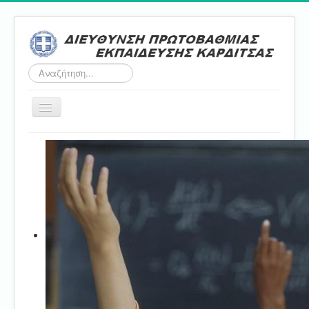
Αναζήτηση...
Εναλλαγή
πλοήγησης
Αρχική
ΔΠΕ
Τμήμα Α'
Τμήμα Β'
Τμήμα Γ'
Τμήμα Δ'
Τμήμα E'
Επικοινωνία