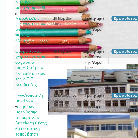
αμοιβαία
User
μετάθεση 2026
Mεταθέσεις
Γράφτηκε
20 Μαρτίου
Εμφανίσεις: 
εκπαιδευτικών
από τον/
2026
από περιοχή σε
την Super
περιοχή και σε
User
ΣΜΕΑΕ
Ονομαστικός
Γράφτηκε
18 Μαρτίου
Εμφανίσεις: 
χαρακτηρισμός
από τον/
2026
οργανικά
την Super
υπεράριθμων
User
εκπαιδευτικών
της Δ.Π.Ε.
Καρδίτσας
Γνωστοποίηση
Γράφτηκε
12 Ιανουαρίου
Εμφανίσεις: 
μονάδων
από τον/
2026
αιτήσεων
την Super
μετάθεσης
User
αιτούμενων
βελτίωση θέσης
και οριστική
τοποθέτηση