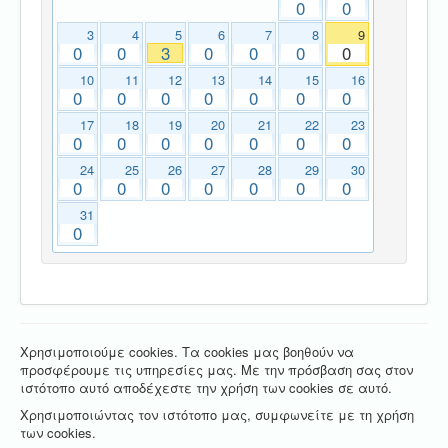
0
0
3
4
5
6
7
8
9
0
0
3
0
0
0
0
10
11
12
13
14
15
16
0
0
0
0
0
0
0
17
18
19
20
21
22
23
0
0
0
0
0
0
0
24
25
26
27
28
29
30
0
0
0
0
0
0
0
31
0
Χρησιμοποιούμε cookies. Τα cookies μας βοηθούν να
προσφέρουμε τις υπηρεσίες μας. Με την πρόσβαση σας στον
ιστότοπο αυτό αποδέχεστε την χρήση των cookies σε αυτό.
Χρησιμοποιώντας τον ιστότοπο μας, συμφωνείτε με τη χρήση
των cookies.