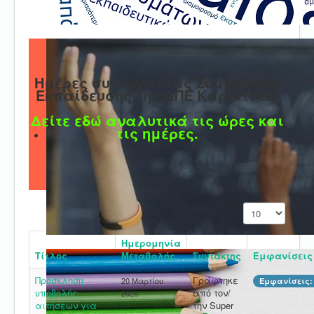
Ημέρες συνεργασίας Συμβούλων
Εκπαίδευσης της ΔΠΕ Καρδίτσας
Δείτε εδώ αναλυτικά τις ώρες και
τις ημέρες.
Εμφάνιση #
Ημερομηνία
Τίτλος
Μεταβολής
Συντάκτης
Εμφανίσεις
Πρόσκληση
Γράφτηκε
20 Μαρτίου
Εμφανίσεις: 
υποβολής
από τον/
2026
αιτήσεων για
την Super