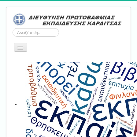
Αναζήτηση...
Εναλλαγή
πλοήγησης
Αρχική
ΔΠΕ
Τμήμα Α'
Τμήμα Β'
Τμήμα Γ'
Τμήμα Δ'
Τμήμα E'
Επικοινωνία