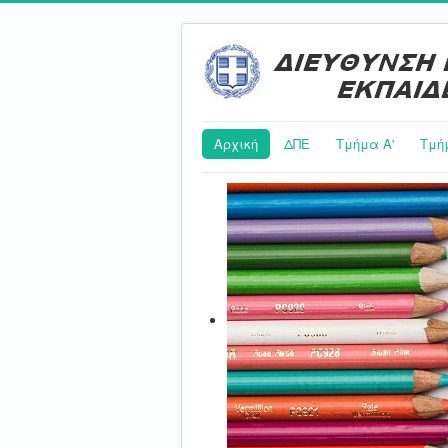
Αρχική
ΔΠΕ
Τμήμα Α'
Τμή