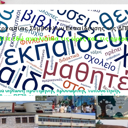
εργασίας Συμβούλων Εκπαίδευσης της ΔΠ
είτε εδώ αναλυτικά τις ώρες και τις ημέρε
ια δήλωση προτίμησης προσωρινής τοποθέτησης
 και ΠΕ70 σε εναπομείναντα λειτουργικά κενά για
27
εις