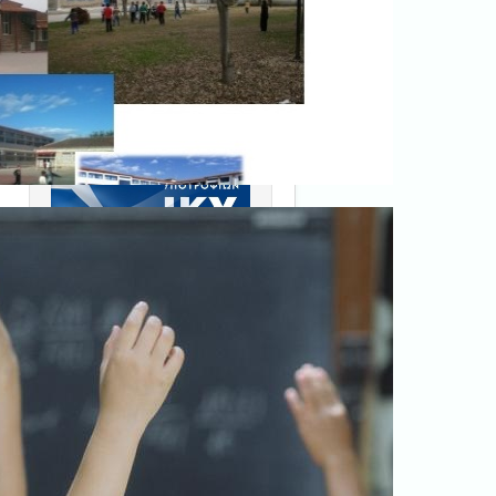
Ξεκινήστε εδώ
.
Διαβάστε την αντίστοιχη
νομοθεσία
εδώ
.
Erasmus+