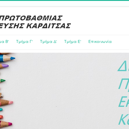
μα Β'
Τμήμα Γ'
Τμήμα Δ'
Τμήμα E'
Επικοινωνία