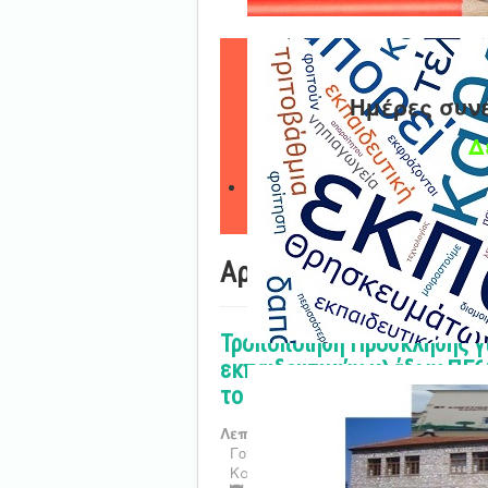
Ημέρες συν
Δ
Αρχική
Τροποποίηση Πρόσκλησης γ
εκπαιδευτικών κλάδων ΠΕ60
το διδακτικό έτος 2026-20
Λεπτομέρειες
Γονική Κατηγορία:
Νέα - Ανακοινώσ
Κατηγορία:
ΠΥΣΠΕ Ανακοινώσεις