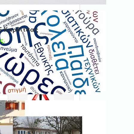
Ε Καρδίτσας
ς.
Ψηφιακή βεβαίωση
εγγράφου
'Ολα τα έγγραφα προς τις
δημόσιες υπηρεσίες πρέπει
να είναι ψηφιακά
υπογεγραμμένα.