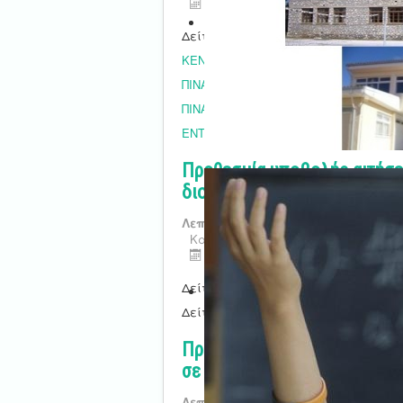
Τελευταία ενημέρωση : 05 Αυγού
Δείτε την πρόσκληση
εδώ
ΚΕΝΑ ΓΕΝΙΚΗΣ
ΠΙΝΑΚΑΣ ΜΟΝΑΔΩΝ ΕΚΠΑΙΔΕΥΤΙΚΩΝ 
ΠΙΝΑΚΑΣ ΜΟΝΑΔΩΝ ΑΠΟΣΠΑΣΗΣ
ΕΝΤΥΠΟ ΔΗΛΩΣΗΣ
Προθεσμία υποβολής αιτήσε
διορισμό σε κενές οργανικ
Λεπτομέρειες
Κατηγορία:
Εγκύκλιοι
Τελευταία ενημέρωση : 05 Αυγού
Δείτε την πρόσκληση
εδώ
Δείτε την Υπουργική Απόφαση
εδώ
Προθεσμία υποβολής αιτήσε
σε κενές οργανικές θέσεις
Λεπτομέρειες