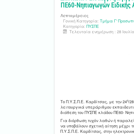
ΠΕ60-Νηπιαγωγών Ειδικής 
Λεπτομέρειες
Γονική Κατηγορία:
Τμήμα Γ' Προσωπ
Κατηγορία:
ΠΥΣΠΕ
Τελευταία ενημέρωση : 28 Ιουλίο
η
Το Π.Υ.Σ.Π.Ε. Καρδίτσας, με την 24
/2
λειτουργικά υπεράριθμου εκπαιδευτι
διάθεση του ΠΥΣΠΕ κλάδου ΠΕ60- Νηπι
Για διόρθωση τυχόν λαθών ή παραλεί
να υποβάλουν σχετική αίτηση μέχρι 
Π.Υ.Σ.Π.Ε. Καρδίτσας, στην ηλεκτρονι