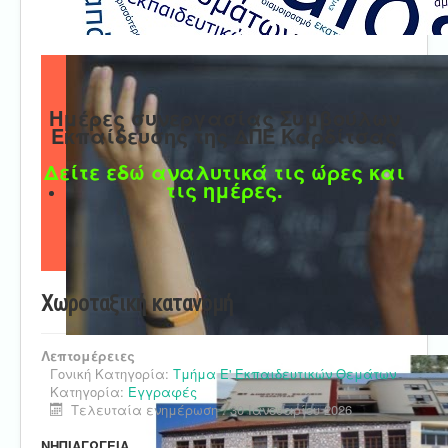
Ημέρες συνεργασίας Συμβούλων
Εκπαίδευσης της ΔΠΕ Καρδίτσας
Δείτε εδώ αναλυτικά τις ώρες και
τις ημέρες.
Χωροταξική κατανομή
Λεπτομέρειες
Γονική Κατηγορία:
Τμήμα Ε' Εκπαιδευτικών Θεμάτων
Κατηγορία:
Εγγραφές
Τελευταία ενημέρωση : 30 Ιανουαρίου 2026
ΝΗΠΙΑΓΩΓΕΙΑ