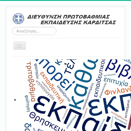
Αναζήτηση...
Εναλλαγή
πλοήγησης
Αρχική
ΔΠΕ
Τμήμα Α'
Τμήμα Β'
Τμήμα Γ'
Τμήμα Δ'
Τμήμα E'
Επικοινωνία