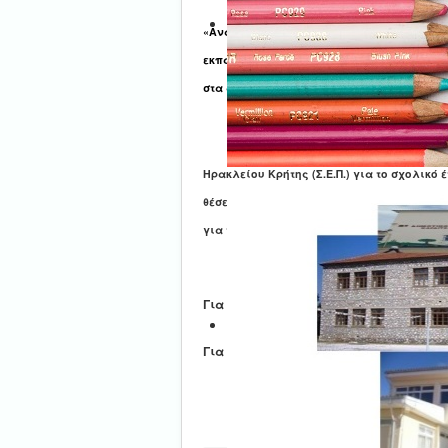
«Ανακοίνωση - Πρόσκληση Ενδιαφέροντος
εκπαιδευτικών στα ελληνόφωνα τμήματα κ
στα αγγλόφωνα τμήματα του Σχολείου Ευρ
Το Υπουργείο Παιδείας και Θρησκευμά
Ηρακλείου Κρήτης (Σ.Ε.Π.) για το σχολικό
θέσεις εκπαιδευτικού προσωπικού για τα
για τη διδασκαλία της ελληνικής γλώσσα
Για να δείτε την ανακοίνωση- πρόσκλ
Για να δείτε την προκήρυξη πατήστε
εδ