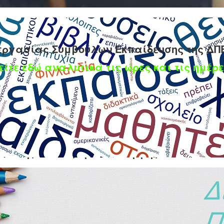
εργασίας Συμβούλων Εκπαίδευσης της ΔΠ
είτε εδώ αναλυτικά τις ώρες και τις ημέρε
ωπαϊκής Παιδείας Ηρακλείου Κρήτης
ίου 2014