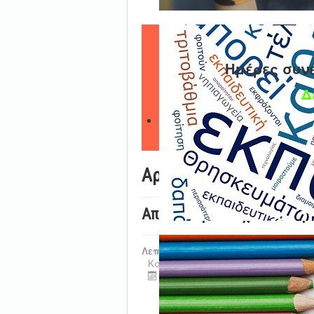
Ημέρες συν
Δ
Αρχική
Αποσπάση στο Σχολείο Ευρ
Λεπτομέρειες
Κατηγορία:
Uncategorised
Τελευταία ενημέρωση : 08 Απριλ