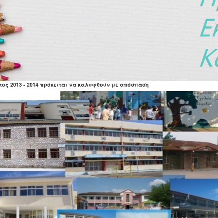
 για την απόσπαση – ανανέωση απόσπασης
αι στις θέσεις διδασκαλίας της ελληνικής γλώσσας
ωπαϊκής Παιδείας στο Ηράκλειο Κρήτης»
των ανακοινώνει ότι στο Σχολείο Ευρωπαϊκής Παιδείας
 έτος 2013 - 2014 πρόκειται να καλυφθούν με απόσπαση
 ελληνόφωνα τμήματα καθώς και θέσεις
ς στα αγγλόφωνα τμήματα.
ηση ενδιαφέροντος πατήστε
εδώ
ώ