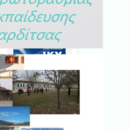
Ξεκινήστε εδώ
.
Διαβάστε την αντίστοιχη
νομοθεσία
εδώ
.
Erasmus+