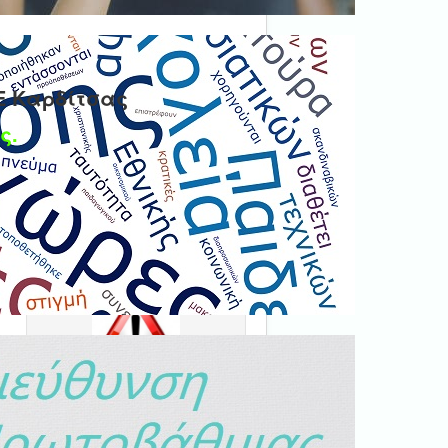
Ε Καρδίτσας
ς.
Ψηφιακή βεβαίωση
εγγράφου
'Ολα τα έγγραφα προς τις
δημόσιες υπηρεσίες πρέπει
να είναι ψηφιακά
υπογεγραμμένα.