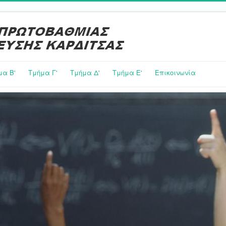
μα Β'
Τμήμα Γ'
Τμήμα Δ'
Τμήμα E'
Επικοινωνία