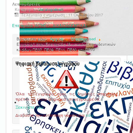
Λεπτομέρειες
Κατηγορία:
Uncategorised
Τελευταία ενημέρωση : 11 Οκτωβρίου 2017
Επετηρίδα (ΑΙΤΗΣΗ - ΔΙΚΑΙΟΛΟΓΗΤΙΚΑ)
Βρίσκεστε εδώ:
Αρχική
Uncategorised
Εγγραφή στην Επετηρίδα Ιδιωτικών Εκπαιδευτικών
κλάδων ΠΕ07, ΠΕ09, ΠΕ11, ΠΕ60 και ΠΕ70
Ψηφιακή βεβαίωση εγγράφου
'Ολα τα έγγραφα προς τις δημόσιες υπηρεσίες
πρέπει να είναι ψηφιακά υπογεγραμμένα.
Ξεκινήστε εδώ
.
Διαβάστε την αντίστοιχη νομοθεσία
εδώ
.