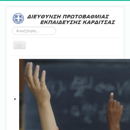
Αναζήτηση...
Εναλλαγή
πλοήγησης
Αρχική
ΔΠΕ
Τμήμα Α'
Τμήμα Β'
Τμήμα Γ'
Τμήμα Δ'
Τμήμα E'
Επικοινωνία