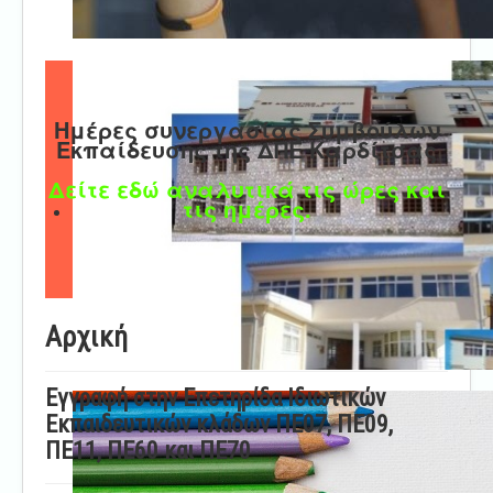
Ημέρες συνεργασίας Συμβούλων
Εκπαίδευσης της ΔΠΕ Καρδίτσας
Δείτε εδώ αναλυτικά τις ώρες και
τις ημέρες.
Αρχική
Εγγραφή στην Επετηρίδα Ιδιωτικών
Εκπαιδευτικών κλάδων ΠΕ07, ΠΕ09,
ΠΕ11, ΠΕ60 και ΠΕ70