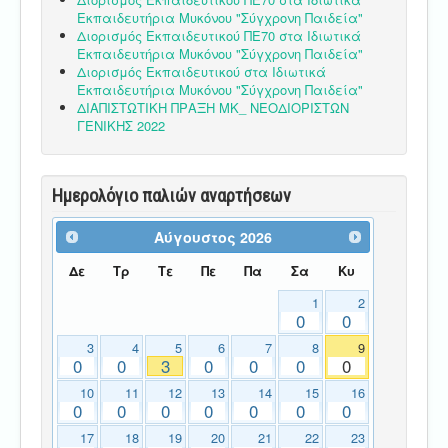
Εκπαιδευτήρια Μυκόνου "Σύγχρονη Παιδεία"
Διορισμός Εκπαιδευτικού ΠΕ70 στα Ιδιωτικά
Εκπαιδευτήρια Μυκόνου "Σύγχρονη Παιδεία"
Διορισμός Εκπαιδευτικού στα Ιδιωτικά
Εκπαιδευτήρια Μυκόνου "Σύγχρονη Παιδεία"
ΔΙΑΠΙΣΤΩΤΙΚΗ ΠΡΑΞΗ ΜΚ_ ΝΕΟΔΙΟΡΙΣΤΩΝ
ΓΕΝΙΚΗΣ 2022
Ημερολόγιο παλιών αναρτήσεων
Αύγουστος
2026
Δε
Τρ
Τε
Πε
Πα
Σα
Κυ
1
2
0
0
3
4
5
6
7
8
9
0
0
3
0
0
0
0
10
11
12
13
14
15
16
0
0
0
0
0
0
0
17
18
19
20
21
22
23