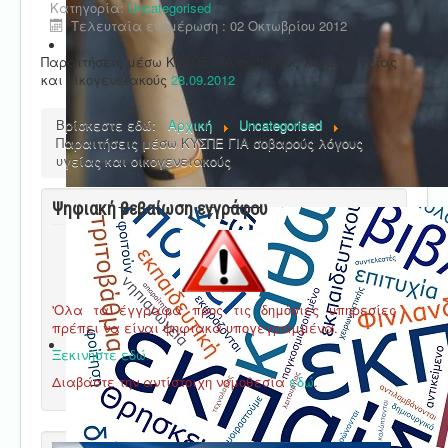
Κατηγορία:
Uncategorised
Τελευταία ενημέρωση : 02 Οκτωβρίου 2012
Παραιτήσεις μέσω ΚΥΣΠΕ ΓΙΑ σοβαρούς λόγους υγείας
και οικογενειακούς
28.09.2012
Βρίσκεστε εδώ:
Αρχική
Uncategorised
Παραιτήσεις μέσω ΚΥΣΠΕ ΓΙΑ σοβαρούς λόγους
υγείας και οικογενειακούς
Ψηφιακή βεβαίωση εγγράφου
'Ολα τα έγγραφα προς τις δημόσιες υπηρεσίες
πρέπει να είναι ψηφιακά υπογεγραμμένα.
Ξεκινήστε εδώ
.
Διαβάστε την αντίστοιχη νομοθεσία
εδώ
.