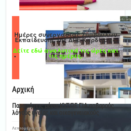
Ημέρες συνεργασίας Συμβούλων
Εκπαίδευσης της ΔΠΕ Καρδίτσας
Δείτε εδώ αναλυτικά τις ώρες και
τις ημέρες.
Αρχική
Παραιτήσεις μέσω ΚΥΣΠΕ ΓΙΑ σοβαρούς
λόγους υγείας και οικογενειακούς
Λεπτομέρειες