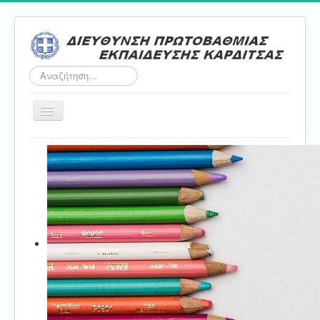
Αναζήτηση...
Εναλλαγή
πλοήγησης
Αρχική
ΔΠΕ
Τμήμα Α'
Τμήμα Β'
Τμήμα Γ'
Τμήμα Δ'
Τμήμα E'
Επικοινωνία