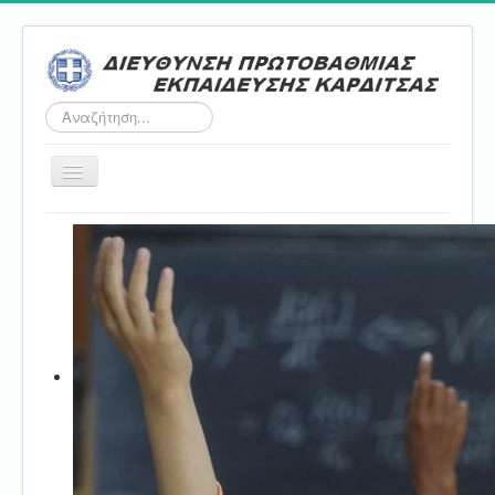
Αναζήτηση...
Εναλλαγή
πλοήγησης
Αρχική
ΔΠΕ
Τμήμα Α'
Τμήμα Β'
Τμήμα Γ'
Τμήμα Δ'
Τμήμα E'
Επικοινωνία