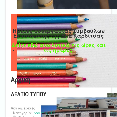
Ημέρες συνεργασίας Συμβούλων
Εκπαίδευσης της ΔΠΕ Καρδίτσας
Δείτε εδώ αναλυτικά τις ώρες και
τις ημέρες.
Αρχική
ΔΕΛΤΙΟ ΤΥΠΟΥ
Λεπτομέρειες
Κατηγορία:
Δράσεις ΔΠΕ