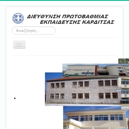
Αναζήτηση...
Εναλλαγή
πλοήγησης
Αρχική
ΔΠΕ
Τμήμα Α'
Τμήμα Β'
Τμήμα Γ'
Τμήμα Δ'
Τμήμα E'
Επικοινωνία