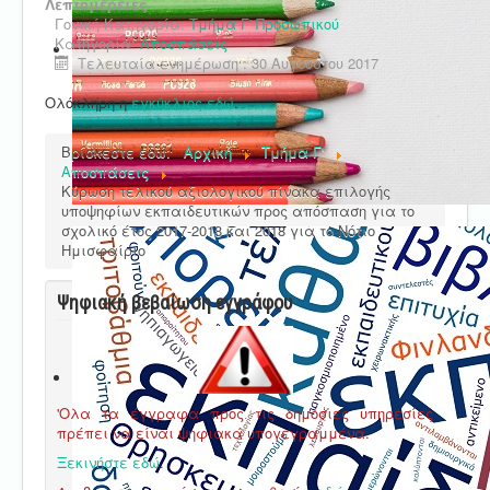
Λεπτομέρειες
Γονική Κατηγορία:
Τμήμα Γ' Προσωπικού
Κατηγορία:
Αποσπάσεις
Τελευταία ενημέρωση : 30 Αυγούστου 2017
Ολόκληρη η
εγκύκλιος εδώ
.
Βρίσκεστε εδώ:
Αρχική
Τμήμα Γ'
Αποσπάσεις
Κύρωση τελικού αξιολογικού πίνακα επιλογής
υποψηφίων εκπαιδευτικών προς απόσπαση για το
σχολικό έτος 2017-2018 και 2018 για το Νότιο
Ημισφαίριο
Ψηφιακή βεβαίωση εγγράφου
'Ολα τα έγγραφα προς τις δημόσιες υπηρεσίες
πρέπει να είναι ψηφιακά υπογεγραμμένα.
Ξεκινήστε εδώ
.