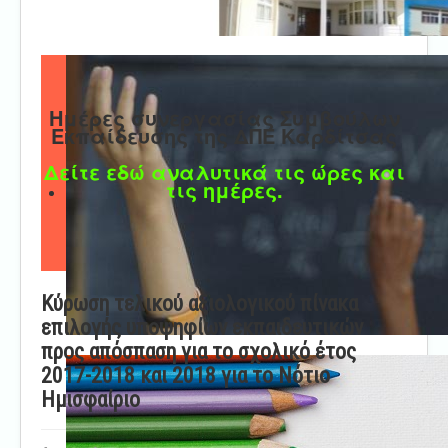
Ημέρες συνεργασίας Συμβούλων
Εκπαίδευσης της ΔΠΕ Καρδίτσας
Δείτε εδώ αναλυτικά τις ώρες και
τις ημέρες.
Κύρωση τελικού αξιολογικού πίνακα
επιλογής υποψηφίων εκπαιδευτικών
προς απόσπαση για το σχολικό έτος
2017-2018 και 2018 για το Νότιο
Ημισφαίριο