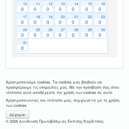
10
11
12
13
14
15
16
0
0
0
0
0
0
0
17
18
19
20
21
22
23
0
0
0
0
0
0
0
24
25
26
27
28
29
30
0
0
0
0
0
0
0
31
0
Χρησιμοποιούμε cookies. Τα cookies μας βοηθούν να
προσφέρουμε τις υπηρεσίες μας. Με την πρόσβαση σας στον
ιστότοπο αυτό αποδέχεστε την χρήση των cookies σε αυτό.
Χρησιμοποιώντας τον ιστότοπο μας, συμφωνείτε με τη χρήση
των cookies.
Δέχομαι
© 2026 Διεύθυνση Πρωτοβάθμιας Εκπ/σης Καρδίτσας