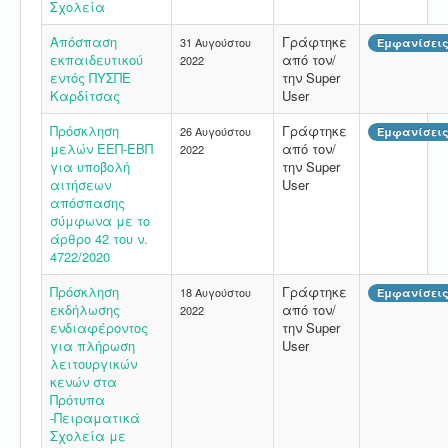
Σχολεία
Απόσπαση
Γράφτηκε
31 Αυγούστου
Εμφανίσεις
εκπαιδευτικού
από τον/
2022
εντός ΠΥΣΠΕ
την Super
Καρδίτσας
User
Πρόσκληση
Γράφτηκε
26 Αυγούστου
Εμφανίσεις
μελών ΕΕΠ-ΕΒΠ
από τον/
2022
για υποβολή
την Super
αιτήσεων
User
απόσπασης
σύμφωνα με το
άρθρο 42 του ν.
4722/2020
Πρόσκληση
Γράφτηκε
18 Αυγούστου
Εμφανίσεις
εκδήλωσης
από τον/
2022
ενδιαφέροντος
την Super
για πλήρωση
User
λειτουργικών
κενών στα
Πρότυπα
-Πειραματικά
Σχολεία με