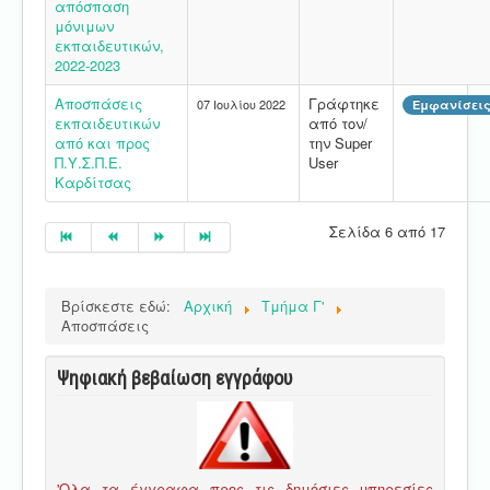
απόσπαση
μόνιμων
εκπαιδευτικών,
2022-2023
Αποσπάσεις
Γράφτηκε
07 Ιουλίου 2022
Εμφανίσεις
εκπαιδευτικών
από τον/
από και προς
την Super
Π.Υ.Σ.Π.Ε.
User
Καρδίτσας
Σελίδα 6 από 17
Βρίσκεστε εδώ:
Αρχική
Τμήμα Γ'
Αποσπάσεις
Ψηφιακή βεβαίωση εγγράφου
'Ολα τα έγγραφα προς τις δημόσιες υπηρεσίες