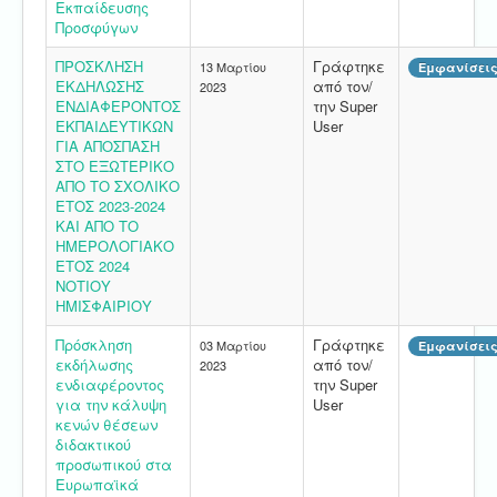
Εκπαίδευσης
Προσφύγων
ΠΡΟΣΚΛΗΣΗ
Γράφτηκε
13 Μαρτίου
Εμφανίσεις
ΕΚΔΗΛΩΣΗΣ
από τον/
2023
ΕΝΔΙΑΦΕΡΟΝΤΟΣ
την Super
ΕΚΠΑΙΔΕΥΤΙΚΩΝ
User
ΓΙΑ ΑΠΟΣΠΑΣΗ
ΣΤΟ ΕΞΩΤΕΡΙΚΟ
ΑΠΟ ΤΟ ΣΧΟΛΙΚΟ
ΕΤΟΣ 2023-2024
KAI ΑΠΟ ΤΟ
ΗΜΕΡΟΛΟΓΙΑΚΟ
ΕΤΟΣ 2024
ΝΟΤΙΟΥ
ΗΜΙΣΦΑΙΡΙΟΥ
Πρόσκληση
Γράφτηκε
03 Μαρτίου
Εμφανίσεις
εκδήλωσης
από τον/
2023
ενδιαφέροντος
την Super
για την κάλυψη
User
κενών θέσεων
διδακτικού
προσωπικού στα
Ευρωπαϊκά