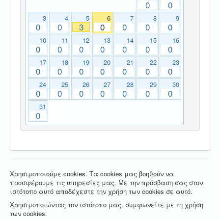
0
0
3
4
5
6
7
8
9
0
0
3
0
0
0
0
10
11
12
13
14
15
16
0
0
0
0
0
0
0
17
18
19
20
21
22
23
0
0
0
0
0
0
0
24
25
26
27
28
29
30
0
0
0
0
0
0
0
31
0
Χρησιμοποιούμε cookies. Τα cookies μας βοηθούν να
προσφέρουμε τις υπηρεσίες μας. Με την πρόσβαση σας στον
ιστότοπο αυτό αποδέχεστε την χρήση των cookies σε αυτό.
Χρησιμοποιώντας τον ιστότοπο μας, συμφωνείτε με τη χρήση
των cookies.