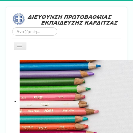
Αναζήτηση...
Εναλλαγή
πλοήγησης
Αρχική
ΔΠΕ
Τμήμα Α'
Τμήμα Β'
Τμήμα Γ'
Τμήμα Δ'
Τμήμα E'
Επικοινωνία