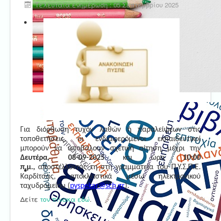
Τελευταία ενημέρωση : 05 Σεπτεμβρίου 2025
Για διόρθωση τυχόν λαθών ή παραλείψεων στις
τοποθετήσεις, οι ενδιαφερόμενοι εκπαιδευτικοί
μπορούν να υποβάλουν σχετική αίτηση μέχρι την
Δευτέρα, 08-09-2025
και ώρα
10:00
π.μ.,
αποστέλλοντάς τη στη γραμματεία του Π.Υ.Σ.Π.Ε.
Καρδίτσας, αποκλειστικά μέσω ηλεκτρονικού
ταχυδρομείου (
pyspekar
@
sch
.
gr
).
Δείτε
τον πίνακα εδώ
.