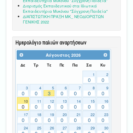
Εκπαιδευτήρια Μυκόνου "Σύγχρονη Παιδεία"
Διορισμός Εκπαιδευτικού στα Ιδιωτικά
Εκπαιδευτήρια Μυκόνου "Σύγχρονη Παιδεία"
ΔΙΑΠΙΣΤΩΤΙΚΗ ΠΡΑΞΗ ΜΚ_ ΝΕΟΔΙΟΡΙΣΤΩΝ
ΓΕΝΙΚΗΣ 2022
Ημερολόγιο παλιών αναρτήσεων
Αύγουστος
2026
Δε
Τρ
Τε
Πε
Πα
Σα
Κυ
1
2
0
0
3
4
5
6
7
8
9
0
0
3
0
0
0
0
10
11
12
13
14
15
16
0
0
0
0
0
0
0
17
18
19
20
21
22
23
0
0
0
0
0
0
0
24
25
26
27
28
29
30