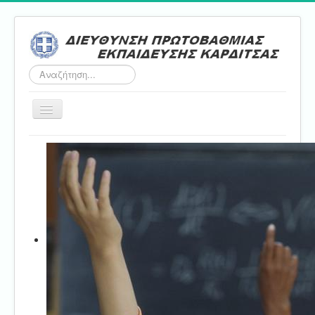
Αναζήτηση...
Εναλλαγή
πλοήγησης
Αρχική
ΔΠΕ
Τμήμα Α'
Τμήμα Β'
Τμήμα Γ'
Τμήμα Δ'
Τμήμα E'
Επικοινωνία