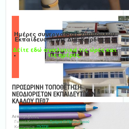
Ημέρες συνεργασίας Συμβούλων
Εκπαίδευσης της ΔΠΕ Καρδίτσας
Δείτε εδώ αναλυτικά τις ώρες και
τις ημέρες.
ΠΡΟΣΩΡΙΝΗ ΤΟΠΟΘΕΤΗΣΗ
ΝΕΟΔΙΟΡΙΣΤΩΝ ΕΚΠΑΙΔΕΥΤΙΚΩΝ
ΚΛΑΔΟΥ ΠΕ07
Λεπτομέρειες
Γονική Κατηγορία:
Τμήμα Γ' Προσωπικού
Κατηγορία:
ΠΥΣΠΕ