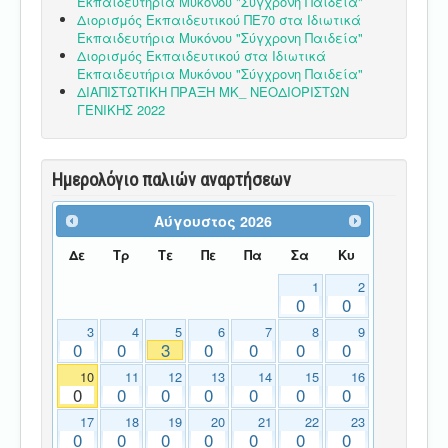
Εκπαιδευτήρια Μυκόνου "Σύγχρονη Παιδεία"
Διορισμός Εκπαιδευτικού ΠΕ70 στα Ιδιωτικά
Εκπαιδευτήρια Μυκόνου "Σύγχρονη Παιδεία"
Διορισμός Εκπαιδευτικού στα Ιδιωτικά
Εκπαιδευτήρια Μυκόνου "Σύγχρονη Παιδεία"
ΔΙΑΠΙΣΤΩΤΙΚΗ ΠΡΑΞΗ ΜΚ_ ΝΕΟΔΙΟΡΙΣΤΩΝ
ΓΕΝΙΚΗΣ 2022
Ημερολόγιο παλιών αναρτήσεων
Αύγουστος
2026
Δε
Τρ
Τε
Πε
Πα
Σα
Κυ
1
2
0
0
3
4
5
6
7
8
9
0
0
3
0
0
0
0
10
11
12
13
14
15
16
0
0
0
0
0
0
0
17
18
19
20
21
22
23
0
0
0
0
0
0
0