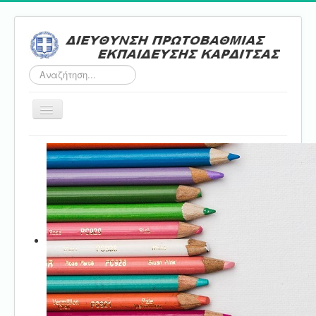
Αναζήτηση...
Εναλλαγή
πλοήγησης
Αρχική
ΔΠΕ
Τμήμα Α'
Τμήμα Β'
Τμήμα Γ'
Τμήμα Δ'
Τμήμα E'
Επικοινωνία