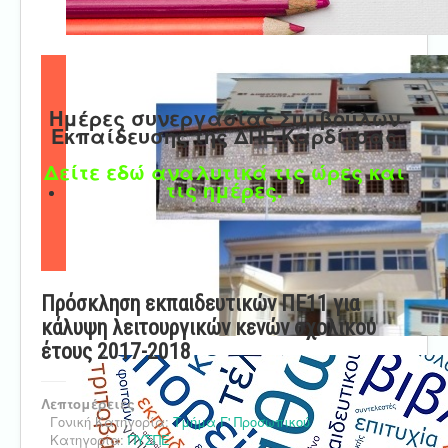
Ημέρες συνεργασίας Συμβούλων
Εκπαίδευσης της ΔΠΕ Καρδίτσας
Δείτε εδώ αναλυτικά τις ώρες και
τις ημέρες.
Πρόσκληση εκπαιδευτικών ΠΕ11 για
κάλυψη λειτουργικών κενών σχολικού
έτους 2017-2018
Λεπτομέρειες
Γονική Κατηγορία:
Τμήμα Γ' Προσωπικού
Κατηγορία:
ΠΥΣΠΕ