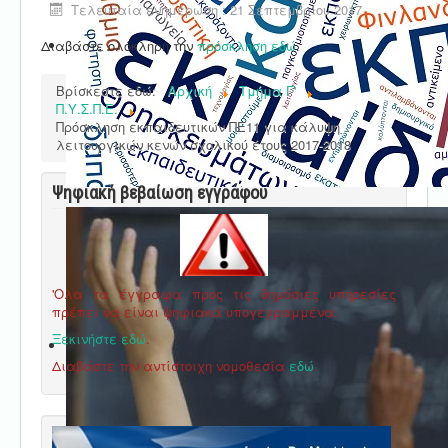
Τελευταία ενημέρωση : 21 Σεπτεμβρίου 2017
Διαβάστε ολόκληρη την
πρόσκληση εδώ
.
Βρίσκεστε εδώ:
Αρχική
Τμήμα Γ'
Π.Υ.Σ.Π.Ε.
Πρόσκληση εκπαιδευτικών ΠΕ11 για κάλυψη
λειτουργικών κενών σχολικού έτους 2017-2018
Ψηφιακή βεβαίωση εγγράφου
'Ολα τα έγγραφα προς τις δημόσιες υπηρεσίες
πρέπει να είναι ψηφιακά υπογεγραμμένα.
Ξεκινήστε εδώ
.
Διαβάστε την αντίστοιχη νομοθεσία
εδώ
.