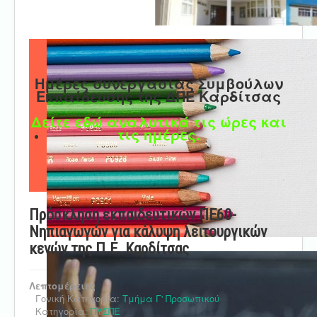
Ημέρες συνεργασίας Συμβούλων
Εκπαίδευσης της ΔΠΕ Καρδίτσας
Δείτε εδώ αναλυτικά τις ώρες και
τις ημέρες.
Πρόσκληση εκπαιδευτικών ΠΕ60-
Νηπιαγωγών για κάλυψη λειτουργικών
κενών της Π.Ε. Καρδίτσας
Λεπτομέρειες
Γονική Κατηγορία:
Τμήμα Γ' Προσωπικού
Κατηγορία:
ΠΥΣΠΕ