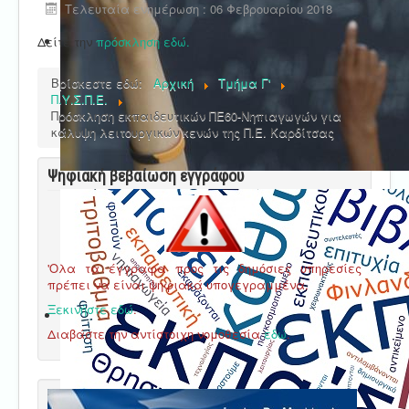
Τελευταία ενημέρωση : 06 Φεβρουαρίου 2018
Δείτε την
πρόσκληση εδώ.
Βρίσκεστε εδώ:
Αρχική
Τμήμα Γ'
Π.Υ.Σ.Π.Ε.
Πρόσκληση εκπαιδευτικών ΠΕ60-Νηπιαγωγών για
κάλυψη λειτουργικών κενών της Π.Ε. Καρδίτσας
Ψηφιακή βεβαίωση εγγράφου
'Ολα τα έγγραφα προς τις δημόσιες υπηρεσίες
πρέπει να είναι ψηφιακά υπογεγραμμένα.
Ξεκινήστε εδώ
.
Διαβάστε την αντίστοιχη νομοθεσία
εδώ
.