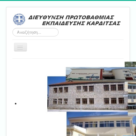
Αναζήτηση...
Εναλλαγή
πλοήγησης
Αρχική
ΔΠΕ
Τμήμα Α'
Τμήμα Β'
Τμήμα Γ'
Τμήμα Δ'
Τμήμα E'
Επικοινωνία