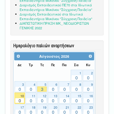
Εκπαιδευτήρια Μυκόνου "Σύγχρονη Παιδεία"
Διορισμός Εκπαιδευτικού ΠΕ70 στα Ιδιωτικά
Εκπαιδευτήρια Μυκόνου "Σύγχρονη Παιδεία"
Διορισμός Εκπαιδευτικού στα Ιδιωτικά
Εκπαιδευτήρια Μυκόνου "Σύγχρονη Παιδεία"
ΔΙΑΠΙΣΤΩΤΙΚΗ ΠΡΑΞΗ ΜΚ_ ΝΕΟΔΙΟΡΙΣΤΩΝ
ΓΕΝΙΚΗΣ 2022
Ημερολόγιο παλιών αναρτήσεων
Αύγουστος
2026
Δε
Τρ
Τε
Πε
Πα
Σα
Κυ
1
2
0
0
3
4
5
6
7
8
9
0
0
3
0
0
0
0
10
11
12
13
14
15
16
0
0
0
0
0
0
0
17
18
19
20
21
22
23
0
0
0
0
0
0
0