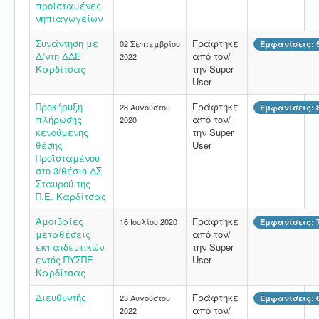
προϊσταμένες
νηπιαγωγείων
Συνάντηση με
Γράφτηκε
02 Σεπτεμβρίου
Εμφανίσεις: 
Δ/ντη ΔΔΕ
από τον/
2022
Καρδίτσας
την Super
User
Προκήρυξη
Γράφτηκε
28 Αυγούστου
Εμφανίσεις: 
πλήρωσης
από τον/
2020
κενούμενης
την Super
θέσης
User
Προϊσταμένου
στο 3/θέσιο ΔΣ
Σταυρού της
Π.Ε. Καρδίτσας
Αμοιβαίες
Γράφτηκε
16 Ιουλίου 2020
Εμφανίσεις: 
μεταθέσεις
από τον/
εκπαιδευτικών
την Super
εντός ΠΥΣΠΕ
User
Καρδίτσας
Διευθυντής
Γράφτηκε
23 Αυγούστου
Εμφανίσεις: 
από τον/
2022