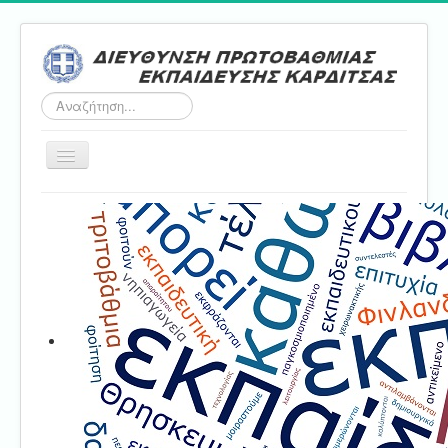
Αναζήτηση...
Εναλλαγή
πλοήγησης
Αρχική
ΔΠΕ
Τμήμα Α'
Τμήμα Β'
Τμήμα Γ'
Τμήμα Δ'
Τμήμα E'
Επικοινωνία