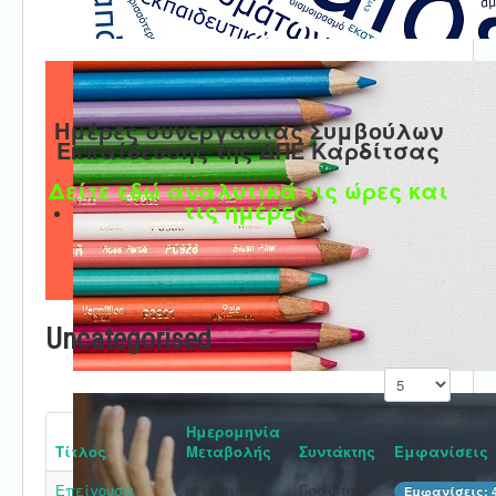
Ημέρες συνεργασίας Συμβούλων
Εκπαίδευσης της ΔΠΕ Καρδίτσας
Δείτε εδώ αναλυτικά τις ώρες και
τις ημέρες.
Uncategorised
Εμφάνιση #
Ημερομηνία
Τίτλος
Μεταβολής
Συντάκτης
Εμφανίσεις
Επείγουσα
Γράφτηκε
06 Μαρτίου
Εμφανίσεις: 