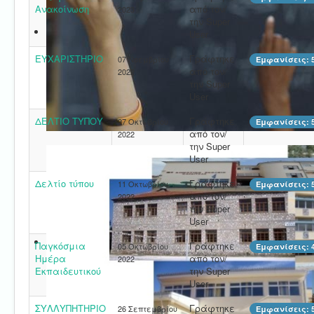
Ανακοίνωση
από τον/
2023
την Super
User
ΕΥΧΑΡΙΣΤΗΡΙΟ
Γράφτηκε
07 Νοεμβρίου
Εμφανίσεις: 
από τον/
2022
την Super
User
ΔΕΛΤΙΟ ΤΥΠΟΥ
Γράφτηκε
27 Οκτωβρίου
Εμφανίσεις: 
από τον/
2022
την Super
User
Δελτίο τύπου
Γράφτηκε
11 Οκτωβρίου
Εμφανίσεις: 
από τον/
2022
την Super
User
Παγκόσμια
Γράφτηκε
05 Οκτωβρίου
Εμφανίσεις: 
Ημέρα
από τον/
2022
Εκπαιδευτικού
την Super
User
ΣΥΛΛΥΠΗΤΗΡΙΟ
Γράφτηκε
26 Σεπτεμβρίου
Εμφανίσεις: 