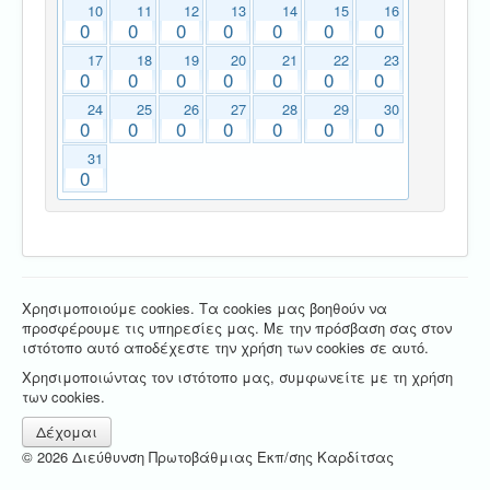
10
11
12
13
14
15
16
0
0
0
0
0
0
0
17
18
19
20
21
22
23
0
0
0
0
0
0
0
24
25
26
27
28
29
30
0
0
0
0
0
0
0
31
0
Χρησιμοποιούμε cookies. Τα cookies μας βοηθούν να
προσφέρουμε τις υπηρεσίες μας. Με την πρόσβαση σας στον
ιστότοπο αυτό αποδέχεστε την χρήση των cookies σε αυτό.
Χρησιμοποιώντας τον ιστότοπο μας, συμφωνείτε με τη χρήση
των cookies.
Δέχομαι
© 2026 Διεύθυνση Πρωτοβάθμιας Εκπ/σης Καρδίτσας