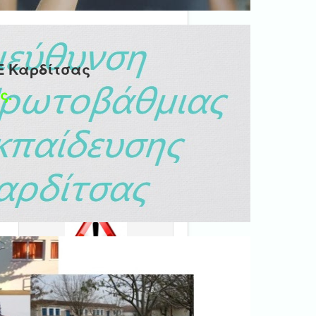
Ε Καρδίτσας
ς.
Ψηφιακή βεβαίωση
εγγράφου
'Ολα τα έγγραφα προς τις
δημόσιες υπηρεσίες πρέπει
να είναι ψηφιακά
υπογεγραμμένα.