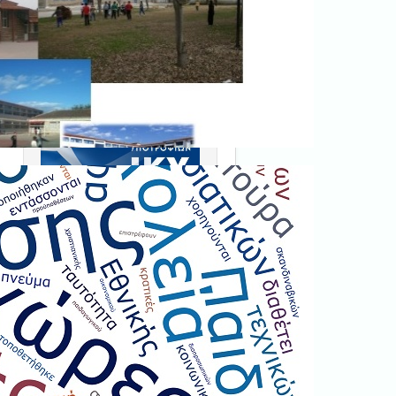
Ξεκινήστε εδώ
.
Διαβάστε την αντίστοιχη
νομοθεσία
εδώ
.
Erasmus+