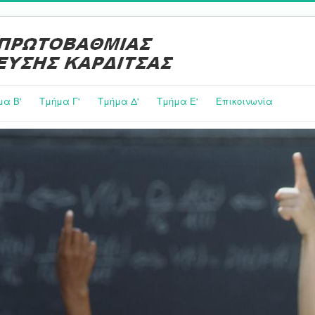
μα Β'
Τμήμα Γ'
Τμήμα Δ'
Τμήμα E'
Επικοινωνία