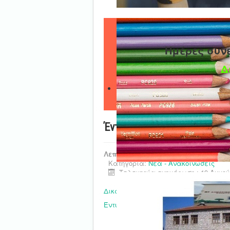
Ημέρες συν
Δ
Έντυπα και δικαιολογητικά
Λεπτομέρειες
Κατηγορία:
Νέα - Ανακοινώσεις
Τελευταία ενημέρωση : 19 Αυγού
Δικαιολογητικά Διορισμού
Έντυπα - Υποδείγματα