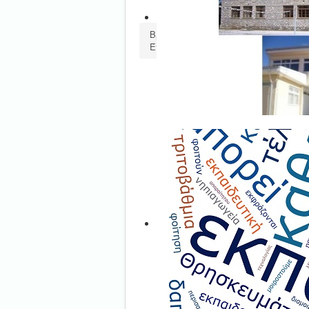
Βρίσκεστε εδώ:
Αρχική
Νέα-Αν
Έντυπα και δικαιολογητικά νεοδιόρ