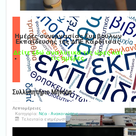
Ημέρες συνεργασίας Συμβούλων
Εκπαίδευσης της ΔΠΕ Καρδίτσας
Δείτε εδώ αναλυτικά τις ώρες και
τις ημέρες.
Συλλυπητήριο Μήνυμα
Λεπτομέρειες
Κατηγορία:
Νέα - Ανακοινώσεις
Τελευταία ενημέρωση : 19 Απριλίου 2023