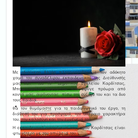
Με ιδιαίτερη θλίψη πληροφορηθήκαμε τον αδόκητο
χαμό του συναδέλφου εκπαιδευτικού της Διεύθυνσής
ου
μας και του 10
Δημοτικού σχολείου Καρδίτσας,
Μπουρλιάσκου Αθανασίου που έφυγε πρόωρα από
κοντά μας, αφήνοντας πίσω την σύζυγό του και τα δυο
τους παιδιά.
θα τον θυμόμαστε για το παιδαγωγικό του έργο, τη
διάθεσή του για προσφορά, τον ακέραιο χαρακτήρα
του, την καλοσύνη και την ευγένειά του.
Η εκπαιδευτική οικογένεια του νομού Καρδίτσας είναι
φτωχότερη με την απώλειά του.