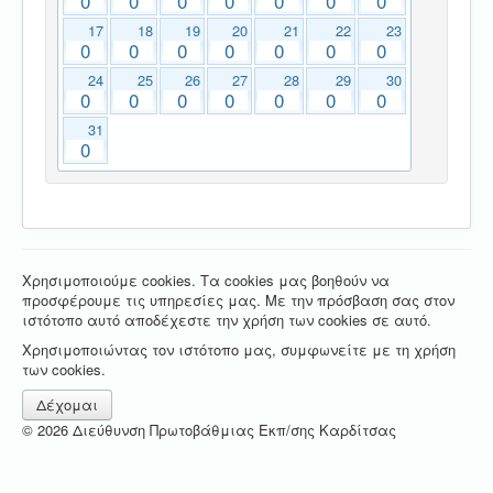
0
0
0
0
0
0
0
17
18
19
20
21
22
23
0
0
0
0
0
0
0
24
25
26
27
28
29
30
0
0
0
0
0
0
0
31
0
Χρησιμοποιούμε cookies. Τα cookies μας βοηθούν να
προσφέρουμε τις υπηρεσίες μας. Με την πρόσβαση σας στον
ιστότοπο αυτό αποδέχεστε την χρήση των cookies σε αυτό.
Χρησιμοποιώντας τον ιστότοπο μας, συμφωνείτε με τη χρήση
των cookies.
Δέχομαι
© 2026 Διεύθυνση Πρωτοβάθμιας Εκπ/σης Καρδίτσας