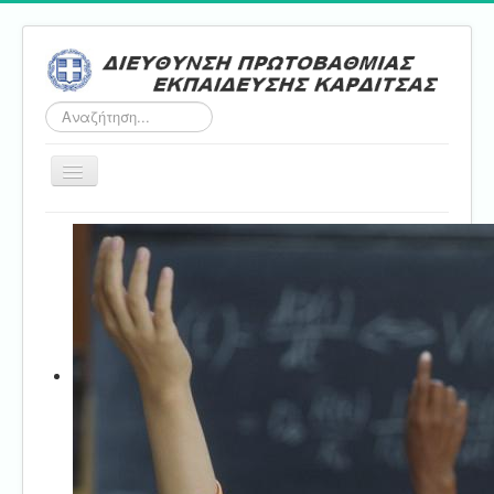
Αναζήτηση...
Εναλλαγή
πλοήγησης
Αρχική
ΔΠΕ
Τμήμα Α'
Τμήμα Β'
Τμήμα Γ'
Τμήμα Δ'
Τμήμα E'
Επικοινωνία