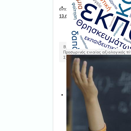
Οι υποψήφιοι μπορούν να 
ένταξη όσο και στη μοριοδότηση, σ
13.6.2017
έως
15.6.2017
και ώρα
15:
Βρίσκεστε εδώ:
Αρχική
Νέα-Αν
Προσωρινός ενιαίος αξιολογικός π
Σχολείων