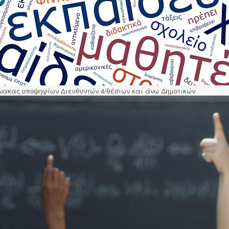
υποβάλλουν εγγράφως
ένσταση
για λόγους που αφορούν τόσο στη
το Διευρυμένο ΠΥΣΠΕ Επιλογής Στελεχών της Π.Ε. Καρδίτσας, απ
00
.
Η Διευθύντρια Π.Ε. Καρδίτσας
Μητσιάδη Ευθυμία
ακοινώσεις
ίνακας υποψηφίων Διευθυντών 4/θέσιων και άνω Δημοτικών