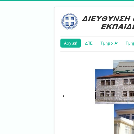
Αρχική
ΔΠΕ
Τμήμα Α'
Τμή