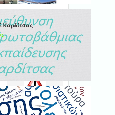
Ε Καρδίτσας
ς.
Ψηφιακή βεβαίωση
εγγράφου
'Ολα τα έγγραφα προς τις
δημόσιες υπηρεσίες πρέπει
ι
να είναι ψηφιακά
υπογεγραμμένα.