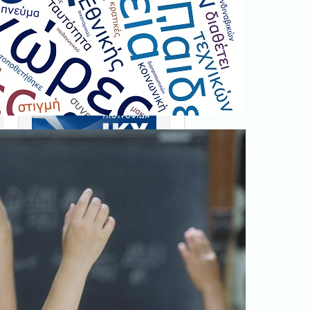
Ξεκινήστε εδώ
.
ν
ό
Διαβάστε την αντίστοιχη
νομοθεσία
εδώ
.
Erasmus+