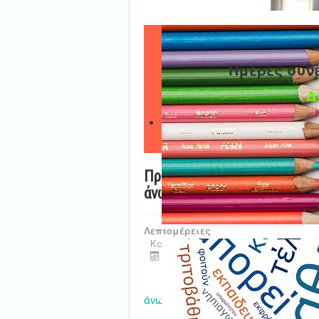
Ημέρες συν
Δ
Προσωρινός ενιαίος αξιολο
άνω Δημοτικών Σχολείων
Λεπτομέρειες
Κατηγορία:
Νέα - Ανακοινώσεις
Τελευταία ενημέρωση : 13 Ιουνίο
Σας κοινοποιούμε τον
προσωρ
άνω Δημοτικών Σχολείων, κατά φθίν