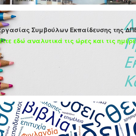
εργασίας Συμβούλων Εκπαίδευσης της ΔΠ
είτε εδώ αναλυτικά τις ώρες και τις ημέρε
γικός πίνακας υποψηφίων Διευθυντών 4/θέσιων και
υ 2017
ινό ενιαίο αξιολογικό πίνακα υποψηφίων Διευθυντών 4/θέσιων κα
ουσα σειρά μορίων
.