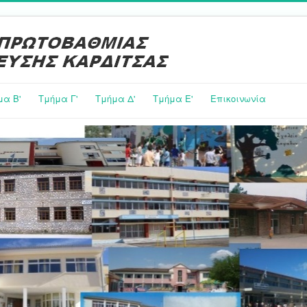
μα Β'
Τμήμα Γ'
Τμήμα Δ'
Τμήμα E'
Επικοινωνία