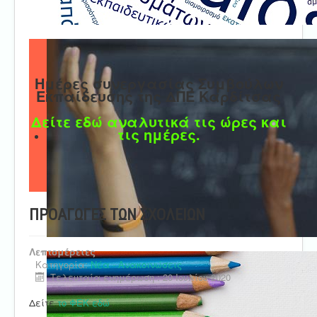
Ημέρες συνεργασίας Συμβούλων
Εκπαίδευσης της ΔΠΕ Καρδίτσας
Δείτε εδώ αναλυτικά τις ώρες και
τις ημέρες.
ΠΡΟΑΓΩΓΕΣ ΤΩΝ ΣΧΟΛΕΙΩΝ
Λεπτομέρειες
Κατηγορία:
Νέα - Ανακοινώσεις
Τελευταία ενημέρωση : 20 Ιουλίου 2020
Δείτε
το ΦΕΚ εδώ
.