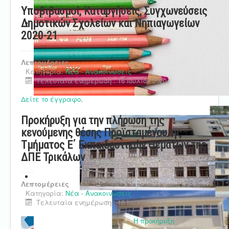
Υποβιβασμοί, Καταργήσεις, Συγχωνεύσεις
Δημοτικών Σχολείων και Νηπιαγωγείων
2020-21
Λεπτομέρειες
Κατηγορία:
Νέα - Ανακοινώσεις
Τελευταία ενημέρωση : 16 Ιουλίου 2020
Δείτε το έγγραφο
.
Προκήρυξη για την πλήρωση της
κενούμενης θέσης Προϊσταμένου/ης
Τμήματος Ε΄ Εκπαιδευτικών Θεμάτων της
ΔΠΕ Τρικάλων
Λεπτομέρειες
Κατηγορία:
Νέα - Ανακοινώσεις
Τελευταία ενημέρωση : 16 Ιουλίου 2020
Η προκήρυξη