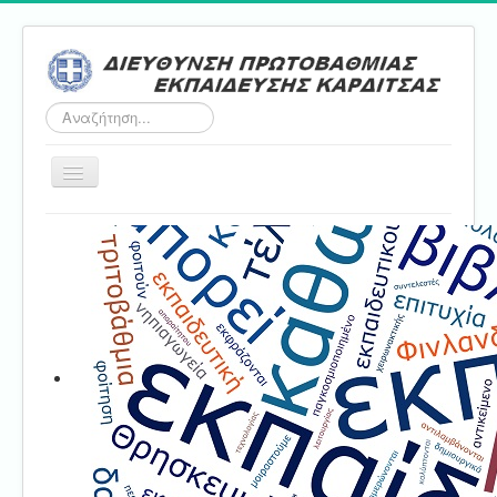
Αναζήτηση...
Εναλλαγή
πλοήγησης
Αρχική
ΔΠΕ
Τμήμα Α'
Τμήμα Β'
Τμήμα Γ'
Τμήμα Δ'
Τμήμα E'
Επικοινωνία