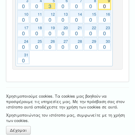
3
4
5
6
7
8
9
0
0
3
0
0
0
0
10
11
12
13
14
15
16
0
0
0
0
0
0
0
17
18
19
20
21
22
23
0
0
0
0
0
0
0
24
25
26
27
28
29
30
0
0
0
0
0
0
0
31
0
Χρησιμοποιούμε cookies. Τα cookies μας βοηθούν να
προσφέρουμε τις υπηρεσίες μας. Με την πρόσβαση σας στον
ιστότοπο αυτό αποδέχεστε την χρήση των cookies σε αυτό.
Χρησιμοποιώντας τον ιστότοπο μας, συμφωνείτε με τη χρήση
των cookies.
Δέχομαι