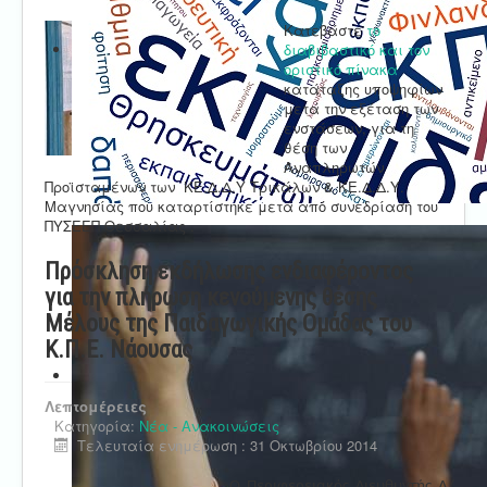
Κατεβάστε
το
διαβιβαστικό και τον
οριστικό πίνακα
κατάταξης υποψηφίων
μετά την εξέταση των
ενστάσεων, για τη
θέση των
Αναπληρωτών
Προϊσταμένων των ΚΕ.Δ.Δ.Υ Τρικάλων & ΚΕ.Δ.Δ.Υ.
Μαγνησίας που καταρτίστηκε μετά από συνεδρίαση του
ΠΥΣΕΕΠ Θεσσαλίας .
Πρόσκληση εκδήλωσης ενδιαφέροντος
για την πλήρωση κενούμενης θέσης
Μέλους της Παιδαγωγικής Ομάδας του
Κ.Π.Ε. Νάουσας
Λεπτομέρειες
Κατηγορία:
Νέα - Ανακοινώσεις
Τελευταία ενημέρωση : 31 Οκτωβρίου 2014
Ο Περιφερειακός Διευθυντής Α/