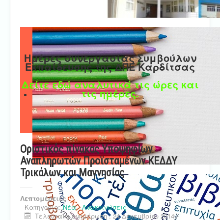
Ημέρες συνεργασίας Συμβούλων
Εκπαίδευσης της ΔΠΕ Καρδίτσας
Δείτε εδώ αναλυτικά τις ώρες και
τις ημέρες.
Οριστικός πίνακας Υποψηφίων
Αναπληρωτών Προϊσταμένων ΚΕΔΔΥ
Τρικάλων και Μαγνησίας
Λεπτομέρειες
Κατηγορία:
Νέα - Ανακοινώσεις
Τελευταία ενημέρωση : 24 Δεκεμβρίου 2014