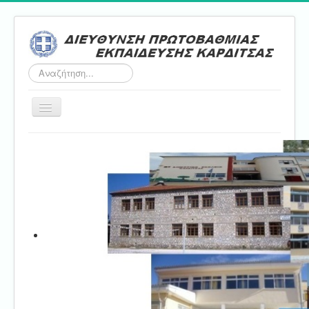
Αναζήτηση...
Εναλλαγή
πλοήγησης
Αρχική
ΔΠΕ
Τμήμα Α'
Τμήμα Β'
Τμήμα Γ'
Τμήμα Δ'
Τμήμα E'
Επικοινωνία