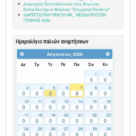
Διορισμός Εκπαιδευτικού στα Ιδιωτικά
Εκπαιδευτήρια Μυκόνου "Σύγχρονη Παιδεία"
ΔΙΑΠΙΣΤΩΤΙΚΗ ΠΡΑΞΗ ΜΚ_ ΝΕΟΔΙΟΡΙΣΤΩΝ
ΓΕΝΙΚΗΣ 2022
Ημερολόγιο παλιών αναρτήσεων
Αύγουστος
2026
Δε
Τρ
Τε
Πε
Πα
Σα
Κυ
1
2
0
0
3
4
5
6
7
8
9
0
0
3
0
0
0
0
10
11
12
13
14
15
16
0
0
0
0
0
0
0
17
18
19
20
21
22
23
0
0
0
0
0
0
0
24
25
26
27
28
29
30
0
0
0
0
0
0
0