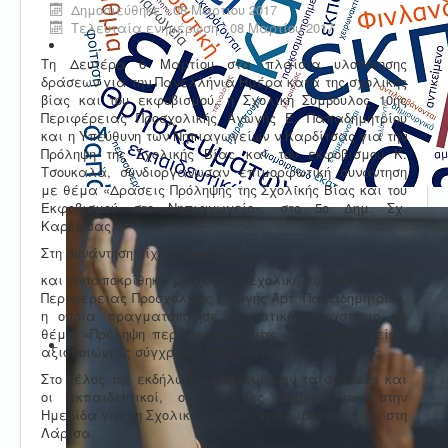
Δημοσιεύθηκε : 08 Μαρτίου 2017
Τελευταία ενημέρωση : 08 Μαρτίου 2017
Τη Δευτέρα 6 Μαρτίου στα πλαίσια υλοποίησης
δράσεων για την Πανελλήνια Ημέρα κατά της σχολικής
βίας και του εκφοβισμού, η Σχολική Σύμβουλος 10ης
Περιφέρειας Προσχολικής Αγωγής Ε. Παπαδημητρίου
και η Υπεύθυνη των Νηπιαγωγείων ν.Καρδίτσας για την
Πρόληψη της Σχολικής Βίας και του εκφοβισμού Κ.
Τσουκαλά, συνδιοργάνωσαν επιμορφωτική συνάντηση
με θέμα «Δράσεις Πρόληψης της Σχολικής Βίας και του
Εκφοβισμού στο Νηπιαγωγείο», στο 5ο Δημ. Σχ.
Καρδίτσας.
Στη συνάντηση είχε προσκληθεί
και ανταποκρίθηκε με χαρά η Σχολική Σύμβουλος 11ης
Περιφέρειας Προσχολικής Αγωγής Άρτ. Παπαδημητρίου,
η οποία πραγματοποίησε βιωματικό εργαστήριο με
θέμα «Πρόληψη περιστατικών βίας στο νηπιαγωγείο»,
αξιοποιώντας σύγχρονες στοχαστικές προσεγγίσεις.
Στο τέλος της εκδήλωσης βραβεύτηκαν τα σχολεία και
οι εκπαιδευτικοί, οι οποίοι/ες συμμετείχαν στην
Ημερίδα για τη Σχολική Βία που πραγματοποιήθηκε στη
Λάρισα.