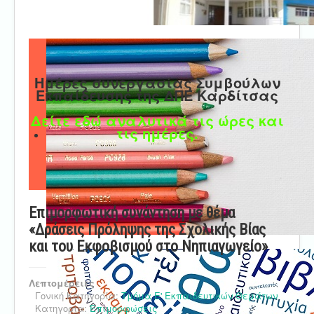
Ημέρες συνεργασίας Συμβούλων
Εκπαίδευσης της ΔΠΕ Καρδίτσας
Δείτε εδώ αναλυτικά τις ώρες και
τις ημέρες.
Eπιμορφωτική συνάντηση με θέμα
«Δράσεις Πρόληψης της Σχολικής Βίας
και του Εκφοβισμού στο Νηπιαγωγείο»
Λεπτομέρειες
Γονική Κατηγορία:
Τμήμα Ε' Εκπαιδευτικών Θεμάτων
Κατηγορία:
Επιμορφώσεις