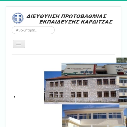
Αναζήτηση...
Εναλλαγή
πλοήγησης
Αρχική
ΔΠΕ
Τμήμα Α'
Τμήμα Β'
Τμήμα Γ'
Τμήμα Δ'
Τμήμα E'
Επικοινωνία