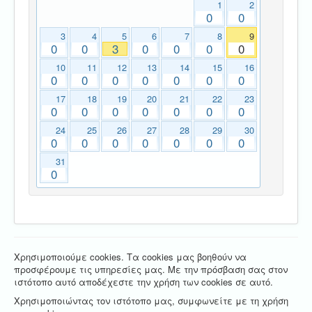
1
2
0
0
3
4
5
6
7
8
9
0
0
3
0
0
0
0
10
11
12
13
14
15
16
0
0
0
0
0
0
0
17
18
19
20
21
22
23
0
0
0
0
0
0
0
24
25
26
27
28
29
30
0
0
0
0
0
0
0
31
0
Χρησιμοποιούμε cookies. Τα cookies μας βοηθούν να
προσφέρουμε τις υπηρεσίες μας. Με την πρόσβαση σας στον
ιστότοπο αυτό αποδέχεστε την χρήση των cookies σε αυτό.
Χρησιμοποιώντας τον ιστότοπο μας, συμφωνείτε με τη χρήση