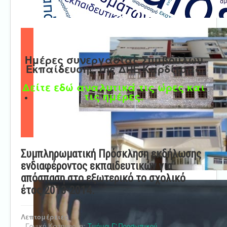
Ημέρες συνεργασίας Συμβούλων
Εκπαίδευσης της ΔΠΕ Καρδίτσας
Δείτε εδώ αναλυτικά τις ώρες και
τις ημέρες.
Συμπληρωματική Πρόσκληση εκδήλωσης
ενδιαφέροντος εκπαιδευτικών για
απόσπαση στο εξωτερικό το σχολικό
έτος 2013-2014.
Λεπτομέρειες
Γονική Κατηγορία:
Τμήμα Γ' Προσωπικού