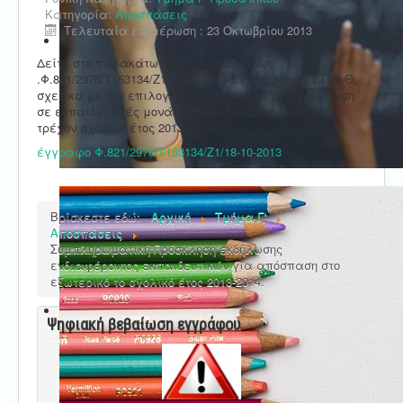
Κατηγορία:
Αποσπάσεις
Τελευταία ενημέρωση : 23 Οκτωβρίου 2013
Δείτε στο παρακάτω link την υπ΄αρ.πρωτ
.Φ.821/2976Π/153134/Ζ1/18-10-2013 έγγραφο του Υ.ΠΑΙ.Θ.
σχετικά με την επιλογή εκπαιδευτικών για απόσπαση
σε εκπαιδευτικές μονάδες του εξωτερικού κατά το
τρέχον σχολικό έτος 2013-2014.
έγγραφο Φ.821/2976Π/153134/Ζ1/18-10-2013
Βρίσκεστε εδώ:
Αρχική
Τμήμα Γ'
Αποσπάσεις
Συμπληρωματική Πρόσκληση εκδήλωσης
ενδιαφέροντος εκπαιδευτικών για απόσπαση στο
εξωτερικό το σχολικό έτος 2013-2014.
Ψηφιακή βεβαίωση εγγράφου