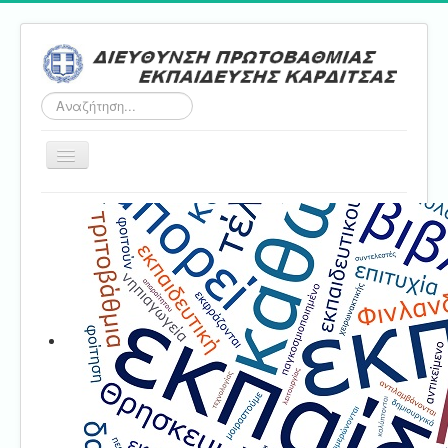
Αναζήτηση...
Εναλλαγή
πλοήγησης
Αρχική
ΔΠΕ
Τμήμα Α'
Τμήμα Β'
Τμήμα Γ'
Τμήμα Δ'
Τμήμα E'
Επικοινωνία