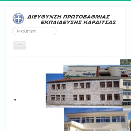
Αναζήτηση...
Εναλλαγή
πλοήγησης
Αρχική
ΔΠΕ
Τμήμα Α'
Τμήμα Β'
Τμήμα Γ'
Τμήμα Δ'
Τμήμα E'
Επικοινωνία