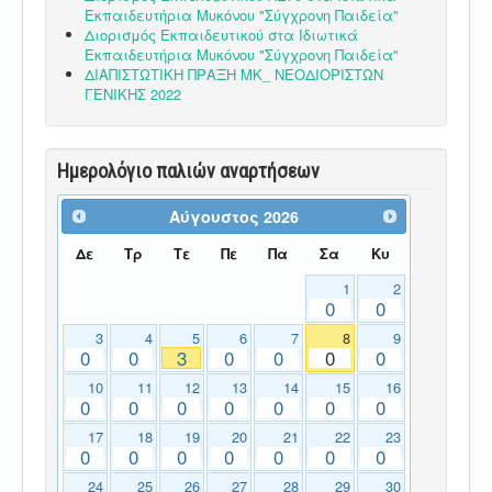
Εκπαιδευτήρια Μυκόνου "Σύγχρονη Παιδεία"
Διορισμός Εκπαιδευτικού στα Ιδιωτικά
Εκπαιδευτήρια Μυκόνου "Σύγχρονη Παιδεία"
ΔΙΑΠΙΣΤΩΤΙΚΗ ΠΡΑΞΗ ΜΚ_ ΝΕΟΔΙΟΡΙΣΤΩΝ
ΓΕΝΙΚΗΣ 2022
Ημερολόγιο παλιών αναρτήσεων
Αύγουστος
2026
Δε
Τρ
Τε
Πε
Πα
Σα
Κυ
1
2
0
0
3
4
5
6
7
8
9
0
0
3
0
0
0
0
10
11
12
13
14
15
16
0
0
0
0
0
0
0
17
18
19
20
21
22
23
0
0
0
0
0
0
0
24
25
26
27
28
29
30