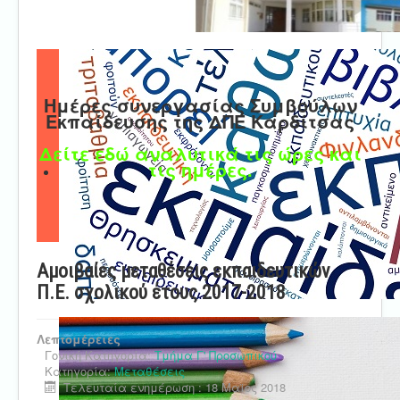
Ημέρες συνεργασίας Συμβούλων
Εκπαίδευσης της ΔΠΕ Καρδίτσας
Δείτε εδώ αναλυτικά τις ώρες και
τις ημέρες.
Αμοιβαίες μεταθέσεις εκπαιδευτικών
Π.Ε. σχολικού έτους 2017-2018
Λεπτομέρειες
Γονική Κατηγορία:
Τμήμα Γ' Προσωπικού
Κατηγορία:
Μεταθέσεις
Τελευταία ενημέρωση : 18 Μαϊος 2018