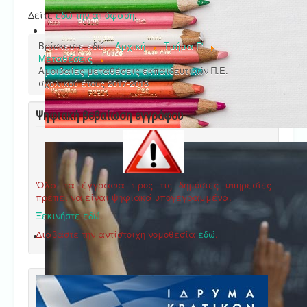
Δείτε
εδώ την απόφαση
.
Βρίσκεστε εδώ:
Αρχική
Τμήμα Γ'
Μεταθέσεις
Αμοιβαίες μεταθέσεις εκπαιδευτικών Π.Ε.
σχολικού έτους 2017-2018
Ψηφιακή βεβαίωση εγγράφου
'Ολα τα έγγραφα προς τις δημόσιες υπηρεσίες
πρέπει να είναι ψηφιακά υπογεγραμμένα.
Ξεκινήστε εδώ
.
Διαβάστε την αντίστοιχη νομοθεσία
εδώ
.