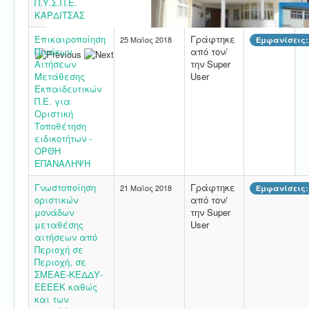
Π.Υ.Σ.Π.Ε.
ΚΑΡΔΙΤΣΑΣ
Επικαιροποίηση
Γράφτηκε
25 Μαϊος 2018
Εμφανίσεις:
Πινάκων
από τον/
Αιτήσεων
την Super
Μετάθεσης
User
Εκπαιδευτικών
Π.Ε. για
Οριστική
Τοποθέτηση
ειδικοτήτων -
ΟΡΘΗ
ΕΠΑΝΑΛΗΨΗ
Γνωστοποίηση
Γράφτηκε
21 Μαϊος 2018
Εμφανίσεις:
οριστικών
από τον/
μονάδων
την Super
μεταθέσης
User
αιτήσεων από
Περιοχή σε
Περιοχή, σε
ΣΜΕΑΕ-ΚΕΔΔΥ-
ΕΕΕΕΚ καθώς
και των