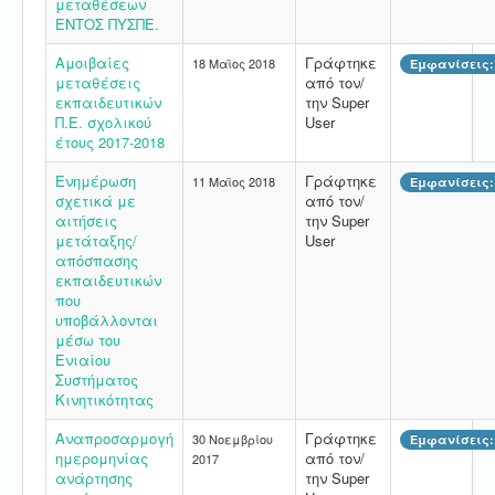
μεταθέσεων
ΕΝΤΟΣ ΠΥΣΠΕ.
Αμοιβαίες
Γράφτηκε
18 Μαϊος 2018
Εμφανίσεις:
μεταθέσεις
από τον/
εκπαιδευτικών
την Super
Π.Ε. σχολικού
User
έτους 2017-2018
Ενημέρωση
Γράφτηκε
11 Μαϊος 2018
Εμφανίσεις:
σχετικά με
από τον/
αιτήσεις
την Super
μετάταξης/
User
απόσπασης
εκπαιδευτικών
που
υποβάλλονται
μέσω του
Ενιαίου
Συστήματος
Κινητικότητας
Αναπροσαρμογή
Γράφτηκε
30 Νοεμβρίου
Εμφανίσεις:
ημερομηνίας
από τον/
2017
ανάρτησης
την Super