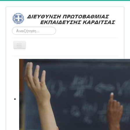
Αναζήτηση...
Εναλλαγή
πλοήγησης
Αρχική
ΔΠΕ
Τμήμα Α'
Τμήμα Β'
Τμήμα Γ'
Τμήμα Δ'
Τμήμα E'
Επικοινωνία