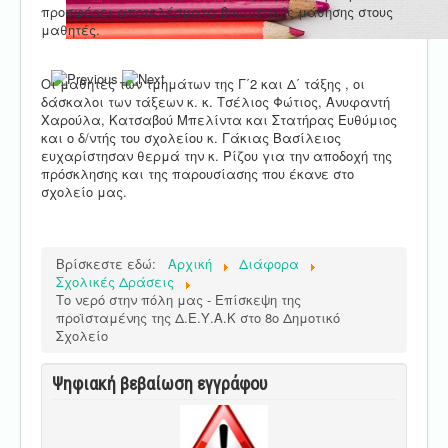
προσφέρει αποτελέσματα βιωματικής μάθησης στους
μαθητές.
Οι μαθητές των τμημάτων της Γ΄2 και Δ΄ τάξης , οι
δάσκαλοι των τάξεων κ. κ. Τσέλιος Φώτιος, Ανυφαντή
Χαρούλα, Κατσαβού Μπελίντα και Στατήρας Ευθύμιος
και ο δ/ντής του σχολείου κ. Γάκιας Βασίλειος
ευχαρίστησαν θερμά την κ. Ρίζου για την αποδοχή της
πρόσκλησης και της παρουσίασης που έκανε στο
σχολείο μας.
Βρίσκεστε εδώ:
Αρχική
Διάφορα
Σχολικές Δράσεις
Το νερό στην πόλη μας - Επίσκεψη της
προϊσταμένης της Δ.Ε.Υ.Α.Κ στο 8o Δημοτικό
Σχολείο
Ψηφιακή βεβαίωση εγγράφου