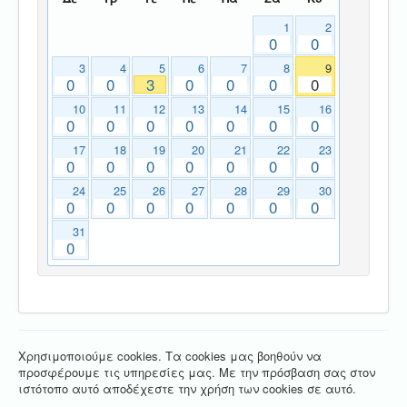
1
2
0
0
3
4
5
6
7
8
9
0
0
3
0
0
0
0
10
11
12
13
14
15
16
0
0
0
0
0
0
0
17
18
19
20
21
22
23
0
0
0
0
0
0
0
24
25
26
27
28
29
30
0
0
0
0
0
0
0
31
0
Χρησιμοποιούμε cookies. Τα cookies μας βοηθούν να
προσφέρουμε τις υπηρεσίες μας. Με την πρόσβαση σας στον
ιστότοπο αυτό αποδέχεστε την χρήση των cookies σε αυτό.