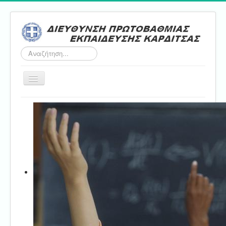
Αναζήτηση...
Εναλλαγή
πλοήγησης
Αρχική
ΔΠΕ
Τμήμα Α'
Τμήμα Β'
Τμήμα Γ'
Τμήμα Δ'
Τμήμα E'
Επικοινωνία