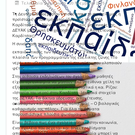
Τελευταία ενημέρωση : 20 Νοεμβρίου 2015
Τη Δευτέρα 9 Νοεμβρίου επισκέφτηκε το σχολείο μας η
προϊσταμένη του τμήματος ύδρευσης της ΔΑΥΑ
Καρδίτσας κα. Ντίνα Ρίζου, πολιτικός μηχανικός της
ΔΕΥΑΚ (Δημοτική Επιχείρηση Ύδρευσης Αποχέτευσης
Καρδίτσας).
Η συνάντηση προγραμματίστηκε από τους
εκπαιδευτικούς των τμημάτων της Γ΄2 και Δ΄ τάξης, στα
πλαίσια των προγραμμάτων της ευέλικτης ζώνης «Το
νερό» και «Ο κύκλος του νερού στη φύση» που υλοποιούν
φέτος.
Στην αίθουσα εκδηλώσεων του σχολείου οι μαθητές
είχαν την ευκαιρία να μάθουν από υπεύθυνα χείλη τα
εξής θέματα που ανέπτυξε παραστατικά η κα. Ρίζου:
«Ιστορία του νερού στην Καρδίτσα- Ιστορικά στοιχεία
της ΔΕΥΑΚ- Τα δίκτυα ύδρευσης, αποχέτευσης,
ακαθάρτων και όμβριων της πόλης μας – Ο βιολογικός
καθαρισμός της πόλης». Για όλα τα θέματα
παρουσιάστηκε πλούσιο φωτογραφικό υλικό.
Είναι βέβαιο πως ένα σχολείο ανοικτό στην κοινωνία,
ένα σχολείο που δέχεται και δίνει ερεθίσματα
αποτελεί πόλο αλληλοεπίδρασης, η οποία μπορεί να