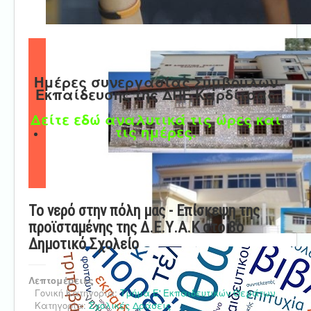
Ημέρες συνεργασίας Συμβούλων
Εκπαίδευσης της ΔΠΕ Καρδίτσας
Δείτε εδώ αναλυτικά τις ώρες και
τις ημέρες.
Το νερό στην πόλη μας - Επίσκεψη της
προϊσταμένης της Δ.Ε.Υ.Α.Κ στο 8o
Δημοτικό Σχολείο
Λεπτομέρειες
Γονική Κατηγορία:
Τμήμα Ε' Εκπαιδευτικών Θεμάτων
Κατηγορία:
Σχολικές Δράσεις