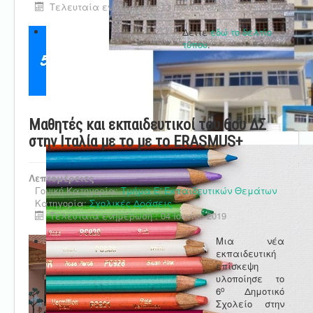
Τελευταία ενημέρωση : 13 Ιουνίου 2019
Δείτε
εδώ το δελτίο
τύπου
.
Μαθητές και εκπαιδευτικοί του 6ου ΔΣ
στην Ιταλία με το με το ERASMUS+
Λεπτομέρειες
Γονική Κατηγορία:
Τμήμα Ε' Εκπαιδευτικών Θεμάτων
Κατηγορία:
Σχολικές Δράσεις
Τελευταία ενημέρωση : 04 Ιουνίου 2019
Μια νέα
εκπαιδευτική
επίσκεψη
υλοποίησε το
ο
6
Δημοτικό
Σχολείο στην