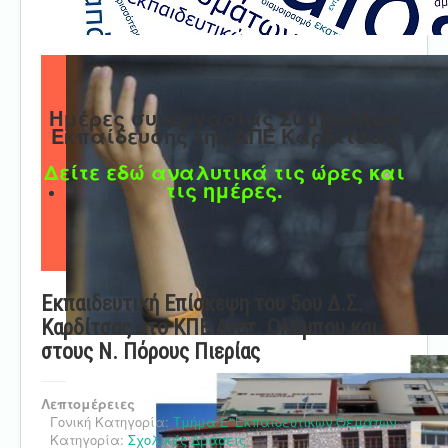
Ημέρες συνεργασίας Συμβούλων
Εκπαίδευσης της ΔΠΕ Καρδίτσας
Δείτε εδώ αναλυτικά τις ώρες και
τις ημέρες.
Εκπαιδευτική Επίσκεψη του 5ου Δ.Σ.
Καρδίτσας στο ΚΠΕ Ανατ. Ολύμπου και
στους Ν. Πόρους Πιερίας
Λεπτομέρειες
Γονική Κατηγορία:
Τμήμα Ε' Εκπαιδευτικών Θεμάτων
Κατηγορία:
Σχολικές Δράσεις