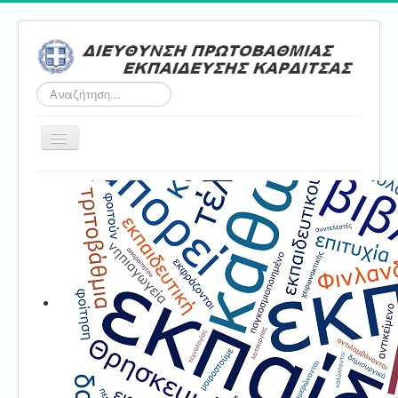
Αναζήτηση...
Εναλλαγή
πλοήγησης
Αρχική
ΔΠΕ
Τμήμα Α'
Τμήμα Β'
Τμήμα Γ'
Τμήμα Δ'
Τμήμα E'
Επικοινωνία